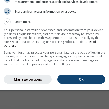
measurement, audience research and services development
Store and/or access information on a device
Learn more
Your personal data will be processed and information from your device
(cookies, unique identifiers, and other device data) may be stored by,
mph
kn
accessed by and shared with 750 partners, or used specifically by this
site. We and our partners may use precise geolocation data.
List of
partners.
Some vendors may process your personal data on the basis of legitimate
interest, which you can object to by managing your options below. Look
for a link at the bottom of this page or in the site menu to manage or
withdraw consent in privacy and cookie settings.
Manage options
OK