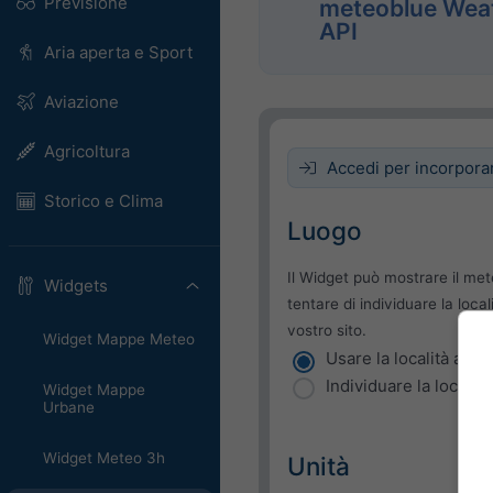
Previsione
meteoblue Wea
API
Aria aperta e Sport
Aviazione
Agricoltura
Accedi per incorpora
Storico e Clima
Luogo
Il Widget può mostrare il met
Widgets
tentare di individuare la local
vostro sito.
Widget Mappe Meteo
Usare la località attua
Individuare la località
Widget Mappe
Urbane
Widget Meteo 3h
Unità