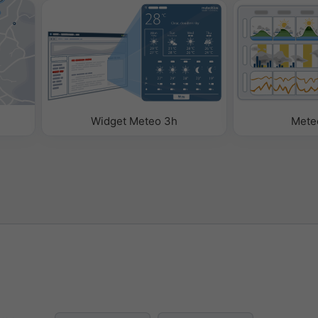
atici
per aggiungere i parametri
per rimuoverli.
Widget Meteo 3h
Mete