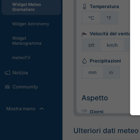
Widget Meteo
Temperatura
Giornaliero
°C
°F
Widget Astronomy
Velocità del vento
Widget
Meteogramma
bft
km/h
m/s
meteoTV
Precipitazioni
mm
in
Notizie
Community
Aspetto
Mostra meno
Giorni
Ulteriori dati meteo
Colorati