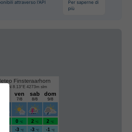
onibili attraverso l'API
Per saperne di
più