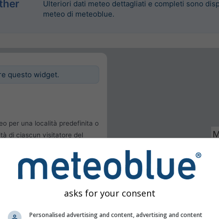
ther
Ulteriori dati meteo dettagliati e completi sono disp
meteo di meteoblue.
re questo widget.
eo per una località predefinita o
ità di ciascun visitatore del
le
 dell'utente
asks for your consent
Personalised advertising and content, advertising and content