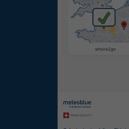
Colorati
Monocrom
Parametri
Usate le seguenti opzioni 
meteorologici al Widget o 
where2go
Pittogramma
Temperatura: (max.)
Temperatura: (min.)
Velocità del vento
Raffica di vento
Direzione del vento
Indice - UV
Umidità relativa