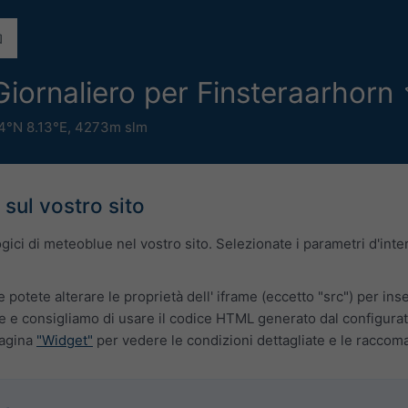
iornaliero per Finsteraarhorn
4°N 8.13°E,
4273m slm
 sul vostro sito
logici di meteoblue nel vostro sito. Selezionate i parametri d'in
e potete alterare le proprietà dell' iframe (eccetto "src") per ins
 e consigliamo di usare il codice HTML generato dal configurato
pagina
"Widget"
per vedere le condizioni dettagliate e le raccom