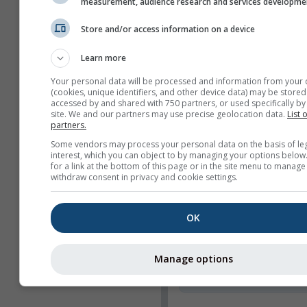
measurement, audience research and services developme
selezionate
Store and/or access information on a device
Caratteristiche
Titolo
Learn more
Webcam
Your personal data will be processed and information from your 
(cookies, unique identifiers, and other device data) may be stored
Condividi
accessed by and shared with 750 partners, or used specifically by 
site. We and our partners may use precise geolocation data.
List 
partners.
Info
Some vendors may process your personal data on the basis of le
interest, which you can object to by managing your options below
Larghezza del widget
for a link at the bottom of this page or in the site menu to manage
Regolare automatica
withdraw consent in privacy and cookie settings.
la larghezza
Selezionare manualm
OK
larghezza (px)
Altezza del widget (px
Manage options