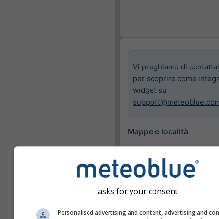
Vi preghiamo di contattar
per scoprire come integra
widget su
support@meteoblue.co
Mappe e località
Città
Basilea
asks for your consent
Mappe disponibili
Mostra solo le mappe
Personalised advertising and content, advertising and co