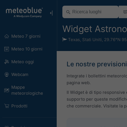
Widget Astron
Meteo 7 giorni
Texas
,
Stati Uniti
,
29.76°N 95
Meteo 10 giorni
Meteo oggi
Le nostre previsioni
Webcam
Integrate i bollettini meteoro
pagina web.
Mappe
Il Widget è di tipo responsive 
meteorologiche
supporto per queste modifiche
Prodotti
che commerciale. Visitate la 