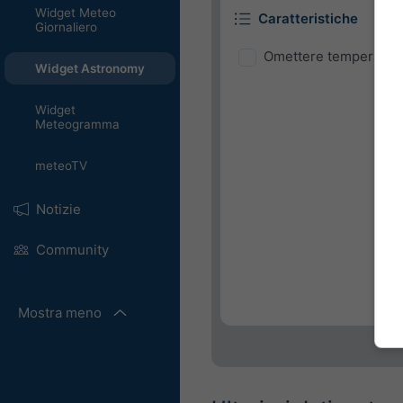
Widget Meteo
Caratteristiche
Giornaliero
Omettere temperatura
Widget Astronomy
Widget
Meteogramma
meteoTV
Notizie
Community
Mostra meno