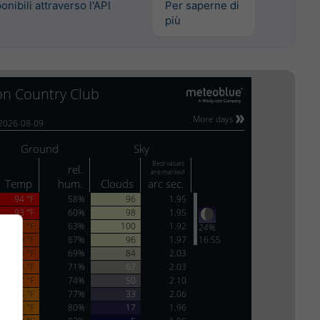
onibili attraverso l'API
Per saperne di
più