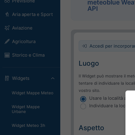
Previsione
meteoblue Wea
API
Aria aperta e Sport
Aviazione
Agricoltura
Accedi per incorpora
Storico e Clima
Luogo
Il Widget può mostrare il met
Widgets
tentare di individuare la local
vostro sito.
Widget Mappe Meteo
Usare la località attua
Individuare la località
Widget Mappe
Urbane
Widget Meteo 3h
Aspetto