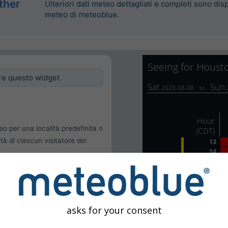
ther
Ulteriori dati meteo dettagliati e completi sono disp
meteo di meteoblue.
re questo widget.
eo per una località predefinita o
ità di ciascun visitatore del
le
 dell'utente
asks for your consent