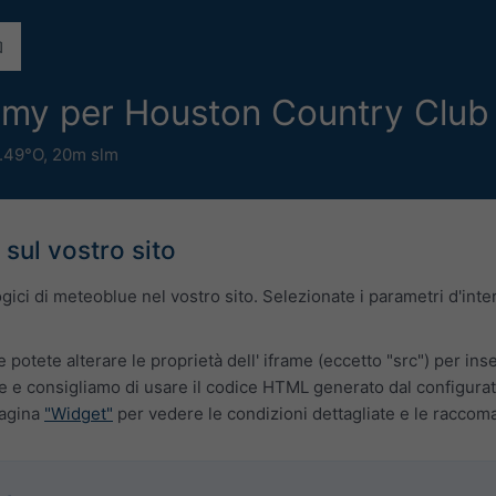
omy per Houston Country Clu
.49°O,
20m slm
 sul vostro sito
logici di meteoblue nel vostro sito. Selezionate i parametri d'in
e potete alterare le proprietà dell' iframe (eccetto "src") per ins
 e consigliamo di usare il codice HTML generato dal configurato
pagina
"Widget"
per vedere le condizioni dettagliate e le raccom