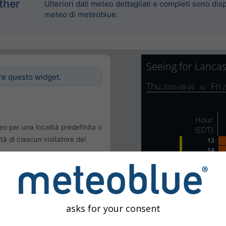
ther
Ulteriori dati meteo dettagliati e completi sono disp
meteo di meteoblue.
re questo widget.
eo per una località predefinita o
ità di ciascun visitatore del
le
 dell'utente
asks for your consent