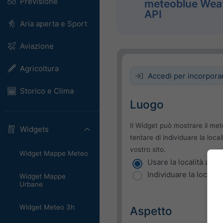
Previsione
meteoblue Wea
API
Aria aperta e Sport
Aviazione
Agricoltura
Accedi per incorpora
Storico e Clima
Luogo
Il Widget può mostrare il met
Widgets
tentare di individuare la local
vostro sito.
Widget Mappe Meteo
Usare la località attua
Individuare la località
Widget Mappe
Urbane
Widget Meteo 3h
Aspetto