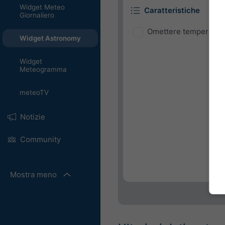
Widget Meteo
Caratteristiche
Giornaliero
Omettere temperatura
Widget Astronomy
Widget
Meteogramma
meteoTV
Notizie
Community
Mostra meno