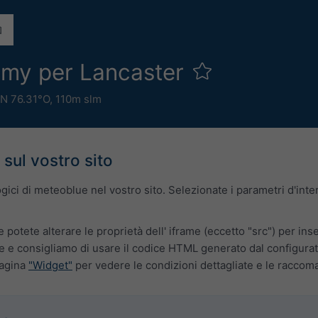
omy per Lancaster
N 76.31°O,
110m slm
 sul vostro sito
logici di meteoblue nel vostro sito. Selezionate i parametri d'in
e potete alterare le proprietà dell' iframe (eccetto "src") per ins
 e consigliamo di usare il codice HTML generato dal configurato
pagina
"Widget"
per vedere le condizioni dettagliate e le raccom