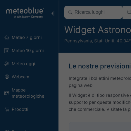
Widget Astron
Meteo 7 giorni
Pennsylvania
,
Stati Uniti
,
40.04°
Meteo 10 giorni
Meteo oggi
Le nostre previsioni
Webcam
Integrate i bollettini meteoro
pagina web.
Mappe
Il Widget è di tipo responsive 
meteorologiche
supporto per queste modifiche
Prodotti
che commerciale. Visitate la 