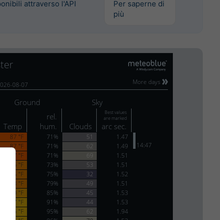
onibili attraverso l'API
Per saperne di
più