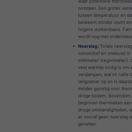
waar potentiële thermiek
ontstaan. Een groter versc
tussen temperatuur en d
betekent minder vocht en
hogere wolkenbasis. Fahr
wordt nog niet ondersteu
Neerslag:
Totale neerslag
convectief en sneeuw) in
millimeter (regenmeter).
veel warmte nodig is om 
verdampen, warmt natte
langzamer op en is daard
minder gunstig voor ther
droge bodem. Bovendien
beginnen thermieken eerd
droge omstandigheden, 
er vooraf geen neerslag i
gevallen.