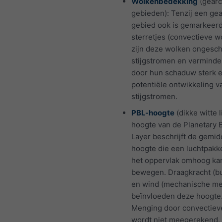
Wolkenbedekking
(gear
gebieden): Tenzij een ge
gebied ook is gemarkeer
sterretjes (convectieve w
zijn deze wolken ongesch
stijgstromen en verminder
door hun schaduw sterk e
potentiële ontwikkeling v
stijgstromen.
PBL-hoogte
(dikke witte l
hoogte van de Planetary 
Layer beschrijft de gemi
hoogte die een luchtpakk
het oppervlak omhoog ka
bewegen. Draagkracht (b
en wind (mechanische me
beïnvloeden deze hoogte
Menging door convectiev
wordt niet meegerekend.