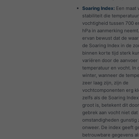
Soaring Index:
Een maat 
stabiliteit die temperatuu
vochtigheid tussen 700 e
hPa in aanmerking neemt
ervan bewust dat de waa
de Soaring Index in de z
binnen korte tijd sterk k
variëren door de aanvoer
temperatuur en vocht. In 
winter, wanneer de temp
zeer laag zijn, zijn de
vochtcomponenten erg kl
zelfs als de Soaring Index 
groot is, betekent dit doo
gebrek aan vocht niet dat
omstandigheden gunstig z
onweer. De index geeft g
betrouwbare gegevens al