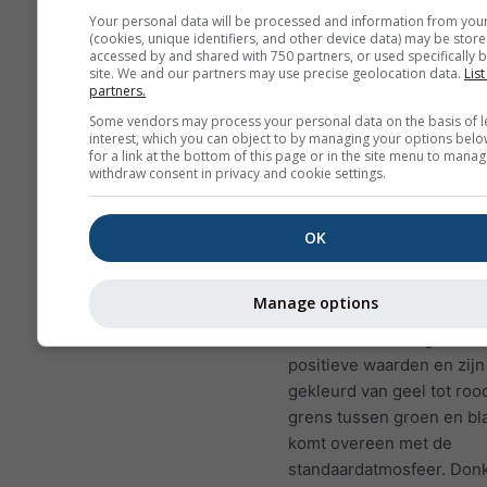
een van de beste zweeflocatie
Your personal data will be processed and information from you
(cookies, unique identifiers, and other device data) may be store
wereld. Dergelijke condities z
accessed by and shared with 750 partners, or used specifically b
meeste plaatsen nooit optred
site. We and our partners may use precise geolocation data.
List
partners.
op goede dagen kun je bijna o
soortgelijke patronen zien die
Some vendors may process your personal data on the basis of l
interest, which you can object to by managing your options belo
hoogtes bereiken.
for a link at the bottom of this page or in the site menu to manag
withdraw consent in privacy and cookie settings.
Temperatuursgradiënt
w
gemeten in kelvin per 10
OK
hoogteverschil. De exact
staat met witte labels op 
Manage options
contourlijnen. Inversies (
stabiele omstandigheden
positieve waarden en zijn
gekleurd van geel tot roo
grens tussen groen en b
komt overeen met de
standaardatmosfeer. Don