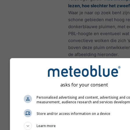
lezen, hoe slechter het zweef
Waar je naar op zoek bent zij
schone gebieden met hoog r
donkerblauwe pluimen, met e
PBL-hoogte en eventueel wat 
convectieve wolken die zich ’
boven deze pluim ontwikkelen,
de afbeelding hieronder.
asks for your consent
Personalised advertising and content, advertising and c
measurement, audience research and services develop
Dit is een voorbeeld van uits
Store and/or access information on a device
zweefcondities zoals die vaak
Learn more
voorkomen in Bitterwasser (N