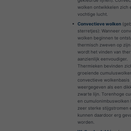
gekleurde lijnen): Convec
wolken ontwikkelen zich 
vochtige lucht.
Convectieve wolken
(geb
sterretjes): Wanneer con
wolken beginnen te ontsta
thermisch zweven op zijn
wordt het vinden van the
aanzienlijk eenvoudiger.
Thermieken bevinden zic
groeiende cumuluswolke
convectieve wolkenbasis
weergegeven als een dik
zwarte lijn. Torenhoge c
en cumulonimbuswolken
zeer sterke stijgstromen 
kunnen daardoor erg geva
worden.