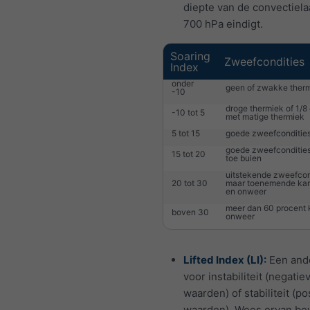
diepte van de convectiel
700 hPa eindigt.
Soaring
Zweefcondities
Index
onder
geen of zwakke ther
-10
droge thermiek of 1/8
-10 tot 5
met matige thermiek
5 tot 15
goede zweefconditie
goede zweefcondities
15 tot 20
toe buien
uitstekende zweefcon
20 tot 30
maar toenemende kan
en onweer
meer dan 60 procent 
boven 30
onweer
Lifted Index (LI):
Een and
voor instabiliteit (negatie
waarden) of stabiliteit (po
waarden). Wees ervan be