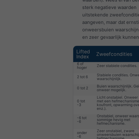
sterk negatieve waarden
uitstekende zweefconditi
aangeven, maar dat ernst
onweersbuien waarschijnli
en zeer gevaarlijk kunnen 
Lifted
Zweefcondities
Index
6 of
Zeer stabiele condities.
hoger
Stabiele condities. Onwe
2 tot 6
waarschijnlijk.
Buien waarschijnlijk. Ge
0 tot 2
onweer mogelijk.
Licht onstabiel. Onweer
0 tot
met een hefmechanisme 
-3
koufront, opwarming ov
enz.).
Onstabiel, onweer waarsc
-6 tot
sommige hevig met
-6
hefmechanisme.
Zeer onstabiel, zware
onder
onweersbuien waarschijn
-6
hefmechanisme.