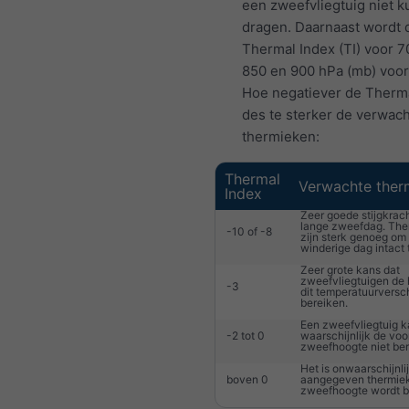
een zweefvliegtuig niet 
dragen. Daarnaast wordt 
Thermal Index (TI) voor 7
850 en 900 hPa (mb) voor
Hoe negatiever de Therma
des te sterker de verwac
thermieken:
Thermal
Verwachte ther
Index
Zeer goede stijgkrac
lange zweefdag. Th
-10 of -8
zijn sterk genoeg om 
winderige dag intact t
Zeer grote kans dat
zweefvliegtuigen de
-3
dit temperatuurversch
bereiken.
Een zweefvliegtuig 
-2 tot 0
waarschijnlijk de vo
zweefhoogte niet ber
Het is onwaarschijnli
boven 0
aangegeven thermiek
zweefhoogte wordt be