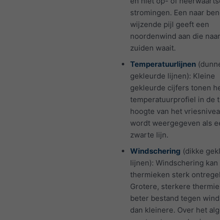
en niet op- of neerwaarts
stromingen. Een naar be
wijzende pijl geeft een
noordenwind aan die naar
zuiden waait.
Temperatuurlijnen
(dunn
gekleurde lijnen): Kleine
gekleurde cijfers tonen h
temperatuurprofiel in de t
hoogte van het vriesnivea
wordt weergegeven als e
zwarte lijn.
Windschering
(dikke gek
lijnen): Windschering kan
thermieken sterk ontrege
Grotere, sterkere thermie
beter bestand tegen wind
dan kleinere. Over het a