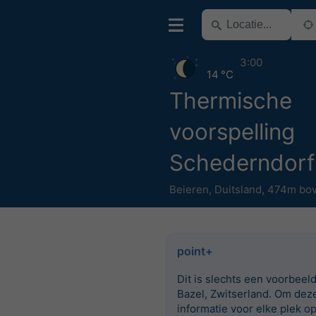
3:00
14 °C
Thermische
voorspelling
Schederndorf
Beieren
,
Duitsland
,
474m bov
point+
Dit is slechts een voorbeel
Bazel, Zwitserland. Om dez
informatie voor elke plek o