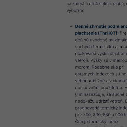
sa zmestili do 4 sekcií: slabé,
výborné.
Denné zhrnutie podmien
plachtenie (ThrHGT):
Pre
deň sú uvedené maximáln
suchých termík ako aj ma
očakávaná výška plachten
vetroň. Výšky sú v metro
morom. Podobne ako pri
ostatných indexoch sú ho
veľmi približné a v členit
nie sú veľmi použiteľné. 
0 m naznačuje, že suché 
nedokážu udržať vetroň. Ď
predpovedá termický inde
pre 700, 800, 850 a 900 h
Čím je termický index