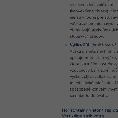
označená hviezdičkami
(konvektívne oblaky), tiet
nie sú vhodné pre stúpav
vďaka zatieneniu navyše 
obmedzujú akýkoľvek ďalš
stúpavých prúdov.
Výška PBL
(hrubá biela či
Výška planetárnej hraničn
opisuje priemernú výšku,
ktorej sa môže povrchový
vzduchový balík zdvihnúť.
výšku vplýva vztlak a viet
(mechanické miešanie). M
spôsobené konvektívnymi
sa neberie do úvahy.
Horizontálny vietor / Teplot
Vertikálny strih vetra