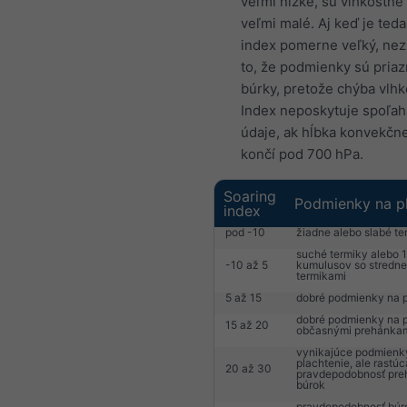
veľmi nízke, sú vlhkostné
veľmi malé. Aj keď je ted
index pomerne veľký, ne
to, že podmienky sú priaz
búrky, pretože chýba vlhk
Index neposkytuje spoľah
údaje, ak hĺbka konvekčne
končí pod 700 hPa.
Soaring
Podmienky na pl
index
pod -10
žiadne alebo slabé te
suché termiky alebo 1
-10 až 5
kumulusov so stredne
termikami
5 až 15
dobré podmienky na p
dobré podmienky na p
15 až 20
občasnými prehánka
vynikajúce podmienk
plachtenie, ale rastúc
20 až 30
pravdepodobnosť pre
búrok
pravdepodobnosť búr