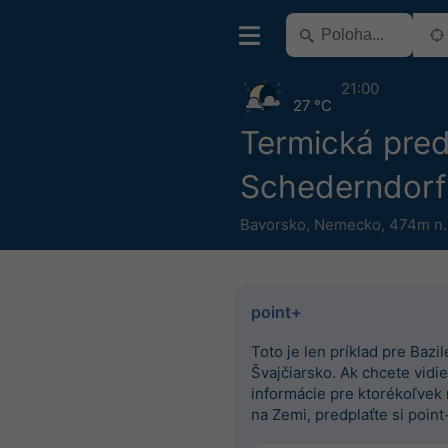
21:00
27 °C
Termická pre
Schederndorf
Bavorsko
,
Nemecko
,
474m n.
point+
Toto je len príklad pre Bazile
Švajčiarsko. Ak chcete vidieť
informácie pre ktorékoľvek
na Zemi, predplaťte si point