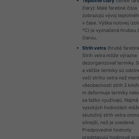
Teplotné čiary
(tenké far
čiary): Malé farebné čísla
zobrazujú vývoj teplotnéh
v čase. Výška nulovej izo
°C) je vyznačená hrubou 
čiarou.
Strih vetra
(hrubé farebné
Strih vetra môže výrazne
dezorganizovať termiky. S
a väčšie termiky sú odoln
voči strihu vetra než men
všeobecnosti strih 2 km/h
m deformuje termiky nato
sa ťažko využívajú. Najmä 
vysokých hodnotách môže
skutočný strih vetra omn
silnejší, než je uvedené.
Predpovedné hodnoty
predstavujú hodinové pri