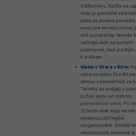
zrážkomeru. Keďže na od
vody je potrebné veľa tep
pôda sa ohrieva pomalšie 
preto pre termiku menej p
než suchá pôda. Navyše t
začínajú skôr za suchých
podmienok, keď predtým 
k zrážkam.
Vietor v 10 m a v 80 m:
Rý
vetra vo výške 10 a 80 me
zemou v kilometroch za h
Termiky sa vyvíjajú v po
počasí alebo pri slabom,
premenlivom vetre. Pri ve
20 km/h však majú termik
tendenciu byť lepšie
zorganizované. Silnejší vi
všeobecnosti znamená aj 