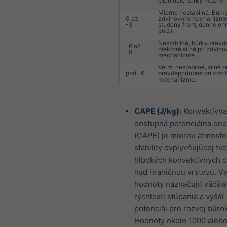
Ojedinelé búrky možné.
Mierne nestabilné. Búrk
0 až
zdvihovom mechanizme (
-3
studený front, denné ohr
pod.).
Nestabilné, búrky prav
-6 až
niektoré silné pri zdvih
-6
mechanizme.
Veľmi nestabilné, silné 
pod -6
pravdepodobné pri zdv
mechanizme.
CAPE (J/kg):
Konvektívna
dostupná potenciálna ene
(CAPE) je mierou atmosfe
stability ovplyvňujúcej tv
hlbokých konvektívnych 
nad hraničnou vrstvou. V
hodnoty naznačujú väčšie
rýchlosti stúpania a vyšší
potenciál pre rozvoj búrok
Hodnoty okolo 1000 alebo