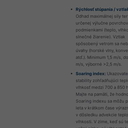
Rýchlosť stúpania / vztla
Odhad maximálnej sily te
určenej výlučne povrcho
podmienkami (teplo, vlhko
slnečné žiarenie). Vztlak
spôsobený vetrom sa neb
úvahy (horské vlny, konv
atď.). Minimum 1,5 m/s, d
m/s, výborné >2,5 m/s.
Soaring index:
Ukazovate
stability zohľadňujúci tepl
vlhkosť medzi 700 a 850 
Majte na pamäti, že hodn
Soaring indexu sa môžu 
leta v krátkom čase výraz
v dôsledku advekcie teplo
vlhkosti. V zime, keď sú t