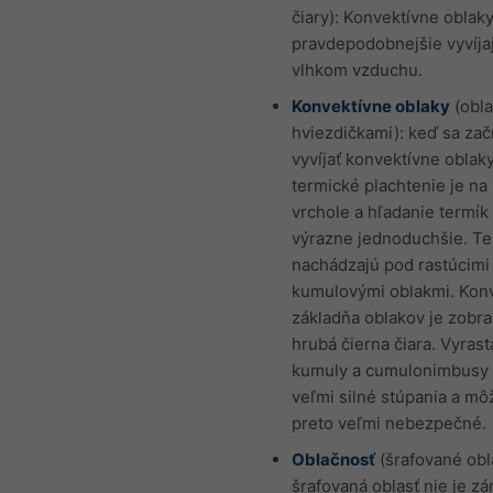
čiary): Konvektívne oblaky
pravdepodobnejšie vyvíja
vlhkom vzduchu.
Konvektívne oblaky
(obla
hviezdičkami): keď sa za
vyvíjať konvektívne oblaky
termické plachtenie je na
vrchole a hľadanie termík 
výrazne jednoduchšie. Te
nachádzajú pod rastúcimi
kumulovými oblakmi. Kon
základňa oblakov je zobr
hrubá čierna čiara. Vyrast
kumuly a cumulonimbusy
veľmi silné stúpania a mô
preto veľmi nebezpečné.
Oblačnosť
(šrafované obla
šrafovaná oblasť nie je z