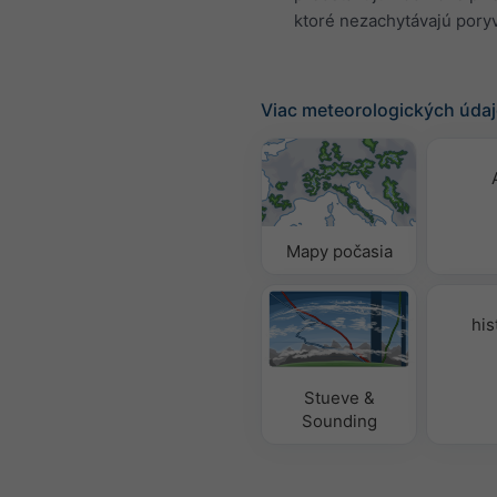
ktoré nezachytávajú poryv
Viac meteorologických úda
Mapy počasia
his
Stueve &
Sounding