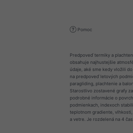
Pomoc
Predpoveď termiky a plachten
obsahuje najhustejšie atmosf
údaje, aké sme kedy vložili d
na predpoveď letových podmi
paragliding, plachtenie a balo
Starostlivo zostavené grafy z
podrobné informácie o povrc
podmienkach, indexoch stabili
teplotnom gradiente, vlhkosti
a vetre. Je rozdelená na 4 čast