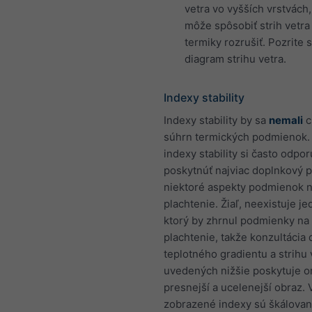
vetra vo vyšších vrstvách,
môže spôsobiť strih vetra
termiky rozrušiť. Pozrite s
diagram strihu vetra.
Indexy stability
Indexy stability by sa
nemali
c
súhrn termických podmienok.
indexy stability si často odpo
poskytnúť najviac doplnkový 
niektoré aspekty podmienok 
plachtenie. Žiaľ, neexistuje je
ktorý by zhrnul podmienky na
plachtenie, takže konzultácia
teplotného gradientu a strihu 
uvedených nižšie poskytuje 
presnejší a ucelenejší obraz. 
zobrazené indexy sú škálovan