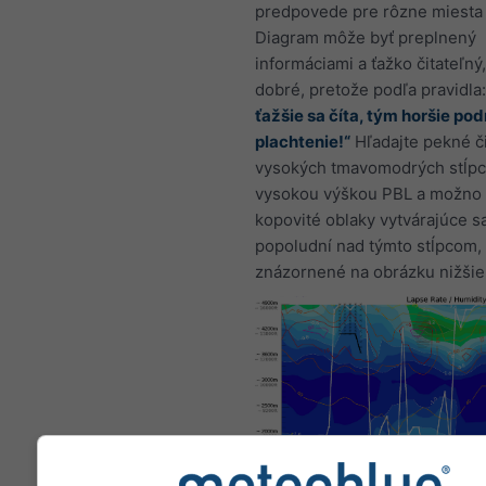
predpovede pre rôzne miesta 
Diagram môže byť preplnený
informáciami a ťažko čitateľný,
dobré, pretože podľa pravidla
ťažšie sa číta, tým horšie po
plachtenie!“
Hľadajte pekné či
vysokých tmavomodrých stĺpc
vysokou výškou PBL a možno 
kopovité oblaky vytvárajúce s
popoludní nad týmto stĺpcom, 
znázornené na obrázku nižšie