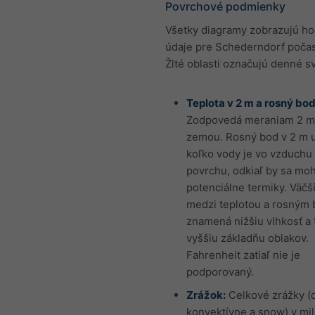
Povrchové podmienky
Všetky diagramy zobrazujú h
údaje pre Schederndorf počas
Žlté oblasti označujú denné sv
Teplota v 2 m a rosný bod
Zodpovedá meraniam 2 m
zemou. Rosný bod v 2 m u
koľko vody je vo vzduchu 
povrchu, odkiaľ by sa moh
potenciálne termiky. Väčší
medzi teplotou a rosným
znamená nižšiu vlhkosť a 
vyššiu základňu oblakov.
Fahrenheit zatiaľ nie je
podporovaný.
Zrážok:
Celkové zrážky (
konvektívne a snow) v mi