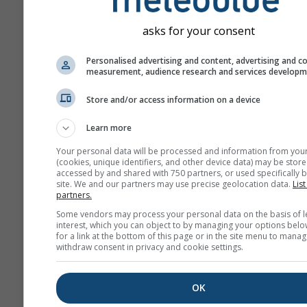
Toto je príklad vynikajúcich 
na plachtenie, ktoré sa často 
asks for your consent
Bitterwasser (Namíbia), jedno
najlepších plachtárskych mies
Personalised advertising and content, advertising and c
Takéto podmienky nikdy nena
measurement, audience research and services develop
väčšine miest, ale podobné v
Store and/or access information on a device
dosahujúce nižšie výšky môže
dobrých dňoch nájsť takmer k
Learn more
Your personal data will be processed and information from you
Sklon teploty
sa meria v 
(cookies, unique identifiers, and other device data) may be store
accessed by and shared with 750 partners, or used specifically b
na 100 m výškového rozdi
site. We and our partners may use precise geolocation data.
List
Presná hodnota je vyzna
partners.
bielymi štítkami na obrys
Some vendors may process your personal data on the basis of l
čiarach. Inverzie (veľmi s
interest, which you can object to by managing your options belo
for a link at the bottom of this page or in the site menu to manag
podmienky) majú kladné 
withdraw consent in privacy and cookie settings.
a sú vyfarbené od žltej po
červenú. Hranica medzi z
OK
modrou zodpovedá štan
atmosférickým podmienk