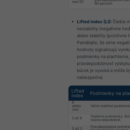
nad 30
60 percent
Lifted index (LI):
Ďalšie m
nestability (negatívne ho
alebo stability (pozitívne 
Pamätajte, že silne negat
hodnoty signalizujú vynik
podmienky na plachtenie,
pravdepodobnosť výskytu
búrok je vysoká a môže b
nebezpečná.
Lifted
Podmienky na pla
index
6
alebo
Veľmi stabilné podmienk
viac
Stabilné podmienky. Bú
2 až 6
nepravdepodobné.
Pravdepodobné prehánk
0 až 2