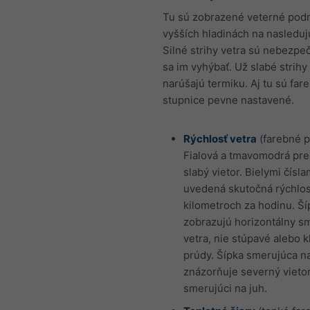
Tu sú zobrazené veterné pod
vyšších hladinách na nasleduj
Silné strihy vetra sú nebezpe
sa im vyhýbať. Už slabé strihy
narúšajú termiku. Aj tu sú far
stupnice pevne nastavené.
Rýchlosť vetra
(farebné p
Fialová a tmavomodrá pre
slabý vietor. Bielymi čísla
uvedená skutočná rýchlos
kilometroch za hodinu. Ší
zobrazujú horizontálny s
vetra, nie stúpavé alebo 
prúdy. Šípka smerujúca n
znázorňuje severný vieto
smerujúci na juh.