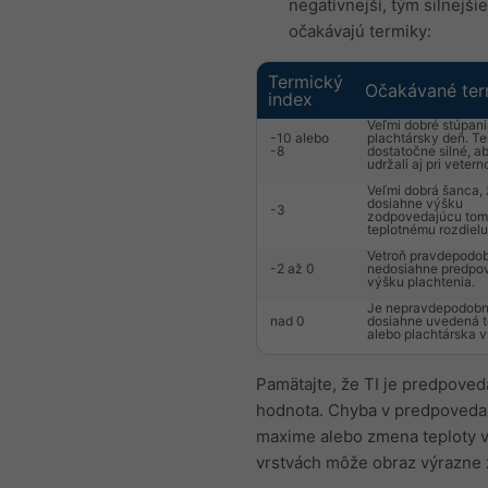
negatívnejší, tým silnejšie
očakávajú termiky:
Termický
Očakávané ter
index
Veľmi dobré stúpani
-10 alebo
plachtársky deň. Te
-8
dostatočne silné, a
udržali aj pri vetern
Veľmi dobrá šanca, 
dosiahne výšku
-3
zodpovedajúcu tom
teplotnému rozdielu
Vetroň pravdepodo
-2 až 0
nedosiahne predpo
výšku plachtenia.
Je nepravdepodobn
nad 0
dosiahne uvedená 
alebo plachtárska v
Pamätajte, že TI je predpove
hodnota. Chyba v predpoved
maxime alebo zmena teploty v
vrstvách môže obraz výrazne 