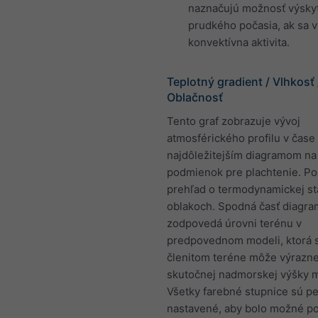
naznačujú možnosť výsky
prudkého počasia, ak sa v
konvektívna aktivita.
Teplotný gradient / Vlhkosť 
Oblačnosť
Tento graf zobrazuje vývoj
atmosférického profilu v čase 
najdôležitejším diagramom n
podmienok pre plachtenie. Po
prehľad o termodynamickej sta
oblakoch. Spodná časť diagr
zodpovedá úrovni terénu v
predpovednom modeli, ktorá 
členitom teréne môže výrazne 
skutočnej nadmorskej výšky m
Všetky farebné stupnice sú p
nastavené, aby bolo možné p