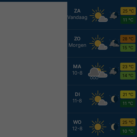
ZA
25 °C
Vandaag
11 °C
ZO
28 °C
Morgen
15 °C
MA
23 °C
10-8
14 °C
DI
21 °C
11-8
11 °C
WO
25 °C
12-8
10 °C