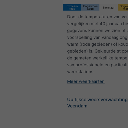
Extreem
Ongewoon
Onge
Normaal
koud
koud
wa
Door de temperaturen van va
vergelijken met 40 jaar aan hi
gegevens kunnen we zien of 
voorspelling van vandaag on
warm (rode gebieden) of kou
gebieden) is. Gekleurde stip
de gemeten werkelijke tempe
van professionele en particul
weerstations.
Meer weerkaarten
Uurlijkse weersverwachting
Veendam