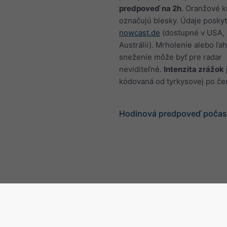
predpoveď na 2h
. Oranžové k
označujú blesky. Údaje poskyt
nowcast.de
(dostupné v USA, 
Austrálii). Mrholenie alebo ľa
sneženie môže byť pre radar
neviditeľné.
Intenzita zrážok
kódovaná od tyrkysovej po če
Hodinová predpoveď počasi