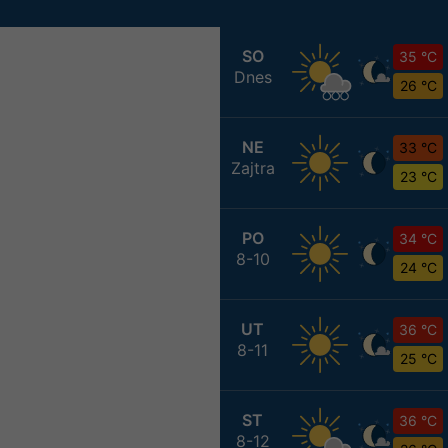
SO
35 °C
Dnes
26 °C
NE
33 °C
Zajtra
23 °C
PO
34 °C
8-10
24 °C
UT
36 °C
8-11
25 °C
ST
36 °C
8-12