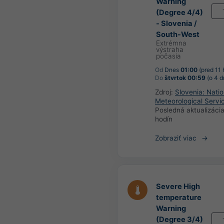
Warning
(Degree 4/4)
- Slovenia /
South-West
Extrémna
výstraha
počasia
Od
Dnes
01:00
(pred 11 
Do
štvrtok 00:59
(o 4 d
Zdroj:
Slovenia: Natio
Meteorological Servi
Posledná aktualizáci
hodín
Zobraziť viac
Severe High
temperature
Warning
(Degree 3/4)