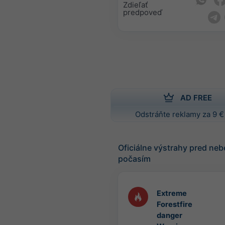
Zdieľať
predpoveď
AD FREE
Odstráňte reklamy za 9 €
Oficiálne výstrahy pred n
počasím
Extreme
Forestfire
danger