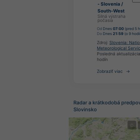
- Slovenia /
South-West
Silná výstraha
počasia
Od
Dnes
07:00
(pred 5 h
Do
Dnes
21:59
(o 9 hodí
Zdroj:
Slovenia: Natio
Meteorological Servi
Posledná aktualizáci
hodín
Zobraziť viac
Radar a krátkodobá predpo
Slovinsko
©