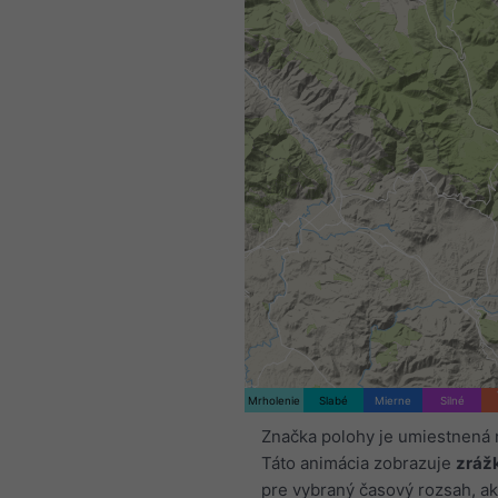
Mrholenie
Slabé
Mierne
Silné
Značka polohy je umiestnená 
Táto animácia zobrazuje
zráž
pre vybraný časový rozsah, ak