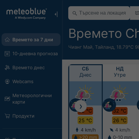
Времето Ch
Времето за 7 дни
Чианг Май
,
Тайланд
,
18.79°С 9
10-дневна прогноза
Времето днес
СБ
НД
Днес
Утре
Webcams
Метеорологични
карти
❯
32 °C
32 °C
Продукти
25 °C
26 °C
4 km/h
4 km/h
>20 mm
0-10 mm