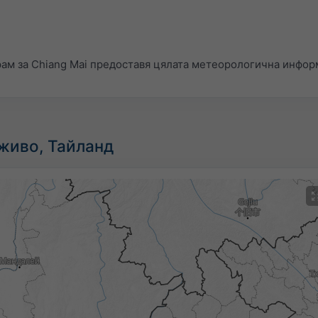
ам за Chiang Mai предоставя цялата метеорологична инфор
 живо, Тайланд