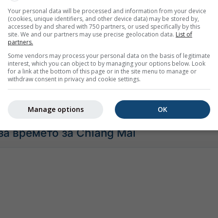
Your personal data will be processed and information from your device
(cookies, unique identifiers, and other device data) may be stored by,
Умерено
Силен
Много силен
Град
accessed by and shared with 750 partners, or used specifically by this
site. We and our partners may use precise geolocation data.
List of
 е поставен върху Chiang Mai. Тази анимация показва
рада
partners.
 интервал, както и
прогноза за 2h
. Оранжевите кръстчета о
Some vendors may process your personal data on the basis of legitimate
тавени от
nowcast.de
(налични в САЩ, Европа и Австралия). 
interest, which you can object to by managing your options below. Look
for a link at the bottom of this page or in the site menu to manage or
ж може да бъдат невидими за радара.
Интензитетът на вал
withdraw consent in privacy and cookie settings.
оаз до червено.
Manage options
OK
за времето за Chiang Mai