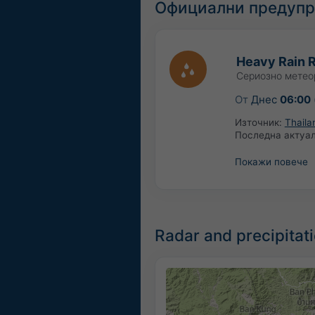
Официални предупр
Heavy Rain R
Сериозно метео
От
Днес
06:00
Източник:
Thaila
Последна актуа
Покажи повече
Radar and precipitat