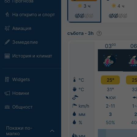
Прогноза
3 ч
4 ч
На открито и спорт
Авиация
събота
-
3h
Земеделие
03
00
06
История и климат
Widgets
°C
25°
25
°C
31°
32
Новини
ЮИ
km/h
2-11
1-
Общност
мм
3
2
%
50%
4
Покажи по-
малко
мм