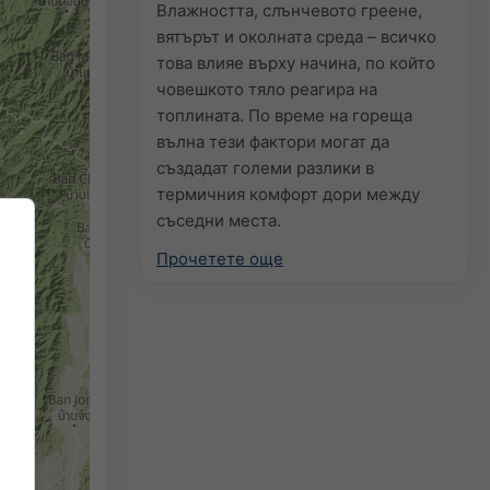
Влажността, слънчевото греене,
вятърът и околната среда – всичко
това влияе върху начина, по който
човешкото тяло реагира на
топлината. По време на гореща
вълна тези фактори могат да
създадат големи разлики в
термичния комфорт дори между
съседни места.
Прочетете още