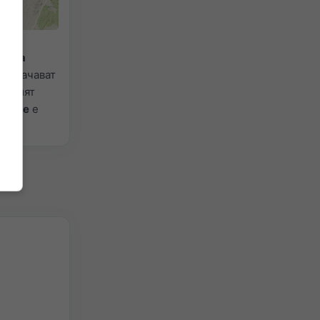
ра за
бозначават
Ситният
ежите
е