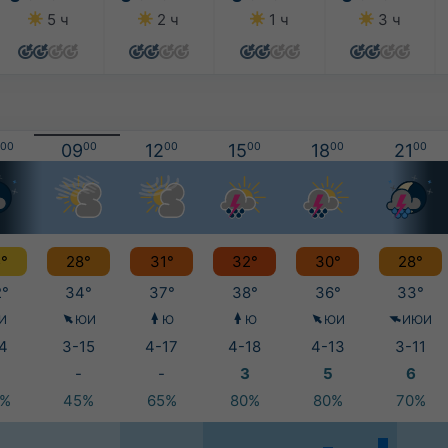
5 ч
2 ч
1 ч
3 ч
00
09
00
12
00
15
00
18
00
21
00
°
28°
31°
32°
30°
28°
°
34°
37°
38°
36°
33°
И
ЮИ
Ю
Ю
ЮИ
ИЮИ
4
3-15
4-17
4-18
4-13
3-11
-
-
3
5
6
0%
45%
65%
80%
80%
70%