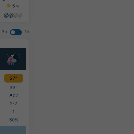
5 ч
2 ч
2 ч
2 ч
3h
1h
27°
33°
СИ
2-7
1
60%