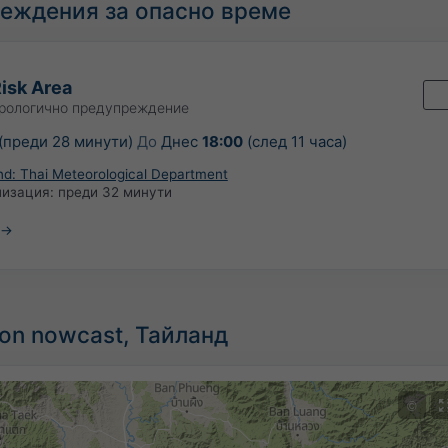
еждения за опасно време
isk Area
рологично предупреждение
(преди 28 минути)
До
Днес
18:00
(след 11 часа)
nd: Thai Meteorological Department
лизация:
преди 32 минути
ion nowcast, Тайланд
©