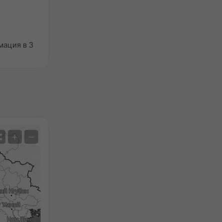
мация в 3
Сателит
+
−
Без радар
С радар
Измерена температура
Измерени валежи
Screenshot
©