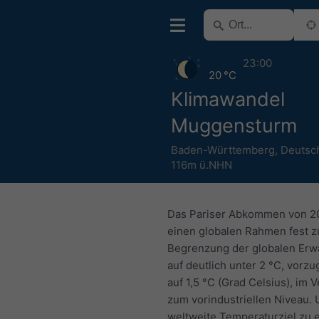
23:00
20 °C
Klimawandel
Muggensturm
Baden-Württemberg
,
Deutsc
116m ü.NHN
Das Pariser Abkommen von 20
einen globalen Rahmen fest z
Begrenzung der globalen Er
auf deutlich unter 2 °C, vorz
auf 1,5 °C (Grad Celsius), im 
zum vorindustriellen Niveau.
weltweite Temperaturziel zu e