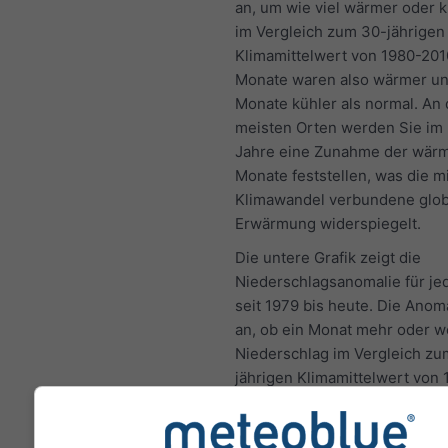
an, um wie viel wärmer oder k
im Vergleich zum 30-jährigen
Klimamittelwert von 1980-201
Monate waren also wärmer un
Monate kühler als normal. An
meisten Orten werden Sie im 
Jahre eine Zunahme der wär
Monate feststellen, was die m
Klimawandel verbundene glob
Erwärmung widerspiegelt.
Die untere Grafik zeigt die
Niederschlagsanomalie für j
seit 1979 bis heute. Die Anoma
an, ob ein Monat mehr oder w
Niederschlag im Vergleich zu
jährigen Klimamittelwert von
hatte. Grüne Monate waren al
und braune Monate trockener 