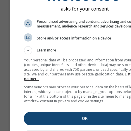
normal.
asks for your consent
Personalised advertising and content, advertising and c
measurement, audience research and services develop
Klimawandel - Muggenstur
Temperatur- und
Store and/or access information on a device
Niederschlagsanomalie na
Learn more
Monat
Your personal data will be processed and information from you
(cookies, unique identifiers, and other device data) may be store
Jan
Feb
Mar
A
accessed by and shared with 750 partners, or used specifically b
site. We and our partners may use precise geolocation data.
List
May
Jun
Jul
Au
partners.
Some vendors may process your personal data on the basis of l
Sep
Oct
Nov
De
interest, which you can object to by managing your options belo
for a link at the bottom of this page or in the site menu to manag
withdraw consent in privacy and cookie settings.
OK