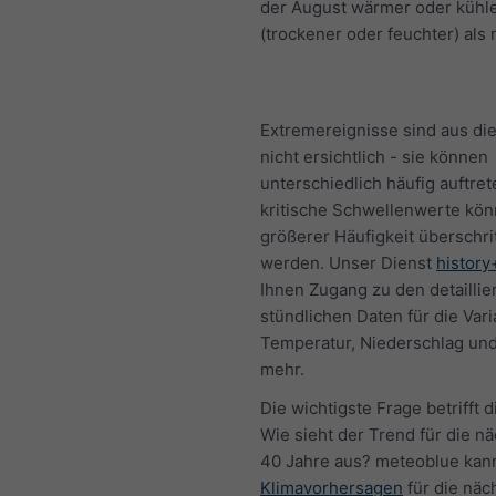
der August wärmer oder kühl
(trockener oder feuchter) als 
Extremereignisse sind aus di
nicht ersichtlich - sie können
unterschiedlich häufig auftret
kritische Schwellenwerte kön
größerer Häufigkeit überschri
werden. Unser Dienst
history
Ihnen Zugang zu den detaillie
stündlichen Daten für die Var
Temperatur, Niederschlag und
mehr.
Die wichtigste Frage betrifft d
Wie sieht der Trend für die n
40 Jahre aus? meteoblue kan
Klimavorhersagen
für die näc