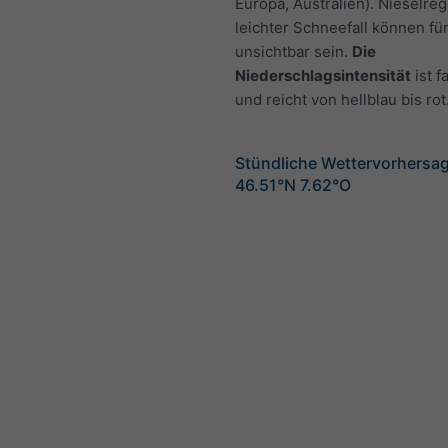
Europa, Australien). Nieselre
leichter Schneefall können fü
unsichtbar sein.
Die
Niederschlagsintensität
ist f
und reicht von hellblau bis rot
Stündliche Wettervorhersag
46.51°N 7.62°O