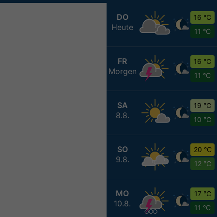
DO
16 °C
Heute
11 °C
FR
16 °C
Morgen
11 °C
SA
19 °C
8.8.
10 °C
SO
20 °C
9.8.
12 °C
MO
17 °C
10.8.
11 °C