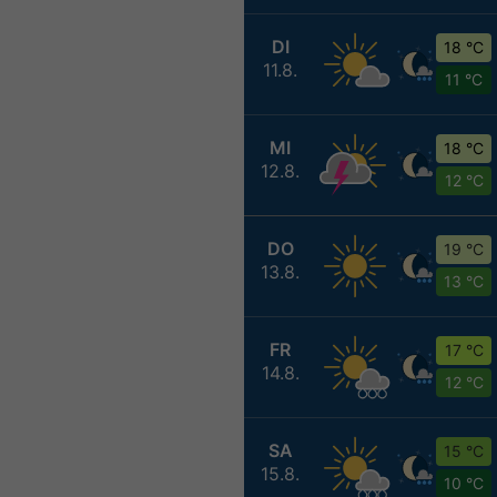
DI
18 °C
11.8.
11 °C
MI
18 °C
12.8.
12 °C
DO
19 °C
13.8.
13 °C
FR
17 °C
14.8.
12 °C
SA
15 °C
15.8.
10 °C