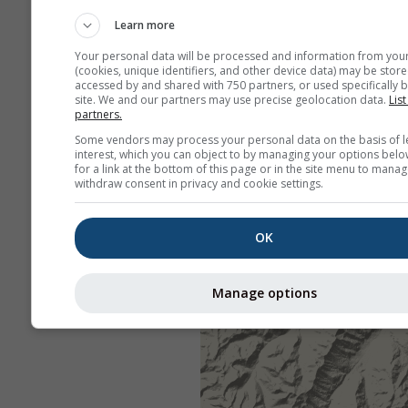
Learn more
Your personal data will be processed and information from you
(cookies, unique identifiers, and other device data) may be store
accessed by and shared with 750 partners, or used specifically b
site. We and our partners may use precise geolocation data.
List
partners.
Some vendors may process your personal data on the basis of l
interest, which you can object to by managing your options belo
for a link at the bottom of this page or in the site menu to manag
withdraw consent in privacy and cookie settings.
OK
Manage options