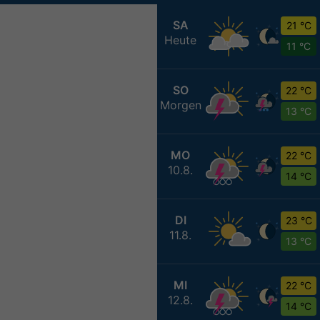
SA
21 °C
Heute
11 °C
SO
22 °C
Morgen
13 °C
MO
22 °C
10.8.
14 °C
DI
23 °C
11.8.
13 °C
MI
22 °C
12.8.
14 °C