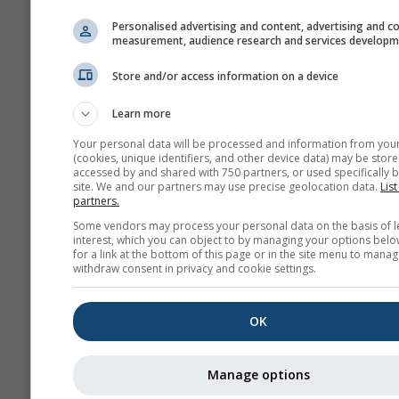
Personalised advertising and content, advertising and c
measurement, audience research and services develop
Store and/or access information on a device
Learn more
Your personal data will be processed and information from you
(cookies, unique identifiers, and other device data) may be store
accessed by and shared with 750 partners, or used specifically b
site. We and our partners may use precise geolocation data.
List
partners.
Some vendors may process your personal data on the basis of l
interest, which you can object to by managing your options belo
for a link at the bottom of this page or in the site menu to manag
withdraw consent in privacy and cookie settings.
OK
Manage options