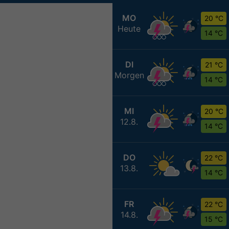
MO
20 °C
Heute
14 °C
DI
21 °C
Morgen
14 °C
MI
20 °C
12.8.
14 °C
DO
22 °C
13.8.
14 °C
FR
22 °C
14.8.
15 °C