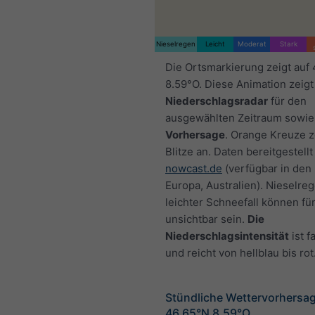
Nieselregen
Leicht
Moderat
Stark
Die Ortsmarkierung zeigt auf
8.59°O. Diese Animation zeigt
Niederschlagsradar
für den
ausgewählten Zeitraum sowie
Vorhersage
. Orange Kreuze 
Blitze an. Daten bereitgestellt
nowcast.de
(verfügbar in den
Europa, Australien). Nieselre
leichter Schneefall können fü
unsichtbar sein.
Die
Niederschlagsintensität
ist f
und reicht von hellblau bis rot
Stündliche Wettervorhersag
46.65°N 8.59°O