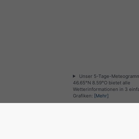
Unser 5-Tage-Meteogramm
46.65°N 8.59°O bietet alle
Wetterinformationen in 3 ein
Grafiken:
[Mehr]
Aktuelles Satellitenbild