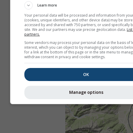
Learn more
Your personal data will be processed and information from you
(cookies, unique identifiers, and other device data) may be store
accessed by and shared with 750 partners, or used specifically b
site. We and our partners may use precise geolocation data.
List
partners.
Some vendors may process your personal data on the basis of l
interest, which you can object to by managing your options belo
for a link at the bottom of this page or in the site menu to manag
withdraw consent in privacy and cookie settings.
OK
Manage options