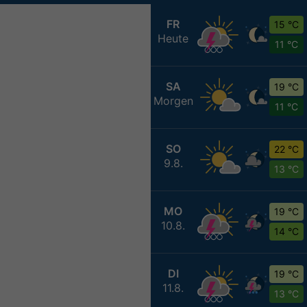
FR
15 °C
Heute
11 °C
SA
19 °C
Morgen
11 °C
SO
22 °C
9.8.
13 °C
MO
19 °C
10.8.
14 °C
DI
19 °C
11.8.
13 °C