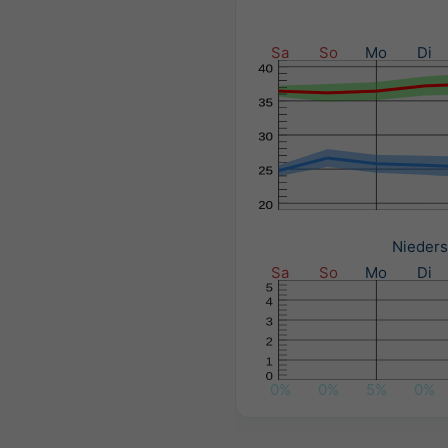
Sa
So
Mo
Di
Nieders
Sa
So
Mo
Di
0%
0%
5%
0%