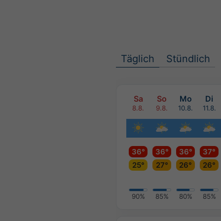
Täglich
Stündlich
Sa
So
Mo
Di
8.8.
9.8.
10.8.
11.8.
36°
36°
36°
37°
25°
27°
26°
26°
90%
85%
80%
85%