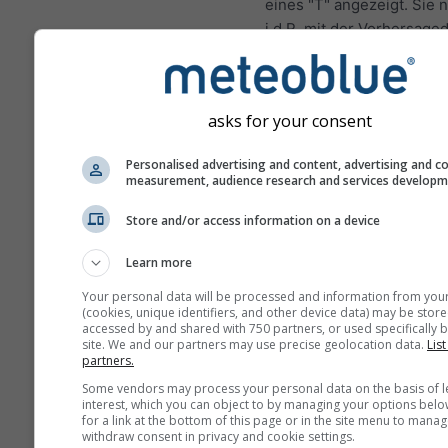
eines "T" angezeigt. Sie
i.d.R. mit der Vorhersage
Diese Vorhersage wird mi
"Ensemble"-Modellen erst
Hierbei werden mehrere
asks for your consent
Modellläufe mit leicht
variierenden Start-Param
Personalised advertising and content, advertising and c
measurement, audience research and services develop
berechnet, um die Unsich
der Wetterlage besser
Store and/or access information on a device
einzuschätzen.
Learn more
Your personal data will be processed and information from you
Weitere Wetterdaten
(cookies, unique identifiers, and other device data) may be store
accessed by and shared with 750 partners, or used specifically b
site. We and our partners may use precise geolocation data.
List
partners.
Mult
Some vendors may process your personal data on the basis of l
Ens
interest, which you can object to by managing your options belo
for a link at the bottom of this page or in the site menu to manag
withdraw consent in privacy and cookie settings.
Saisonale