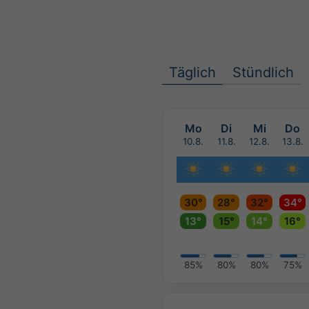
Täglich
Stündlich
Mo
Di
Mi
Do
10.8.
11.8.
12.8.
13.8.
30°
28°
32°
34°
13°
15°
14°
16°
85%
80%
80%
75%