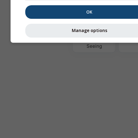
OK
Th
Manage options
Astronomy
Seeing