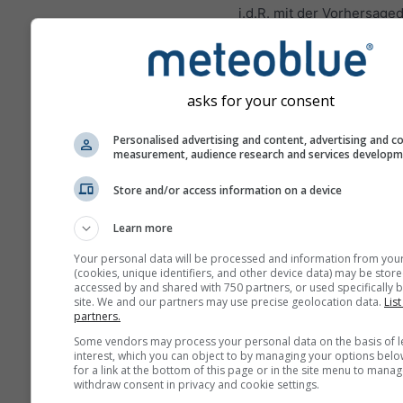
i.d.R. mit der Vorhersage
Diese Vorhersage wird mi
"Ensemble"-Modellen erst
Hierbei werden mehrere
asks for your consent
Modellläufe mit leicht
variierenden Start-Param
Personalised advertising and content, advertising and c
berechnet, um die Unsich
measurement, audience research and services develop
der Wetterlage besser
Store and/or access information on a device
einzuschätzen.
Learn more
Your personal data will be processed and information from you
Weitere Wetterdaten
(cookies, unique identifiers, and other device data) may be store
accessed by and shared with 750 partners, or used specifically b
site. We and our partners may use precise geolocation data.
List
partners.
Mult
Ens
Some vendors may process your personal data on the basis of l
interest, which you can object to by managing your options belo
for a link at the bottom of this page or in the site menu to manag
Saisonale
withdraw consent in privacy and cookie settings.
Vorhersage