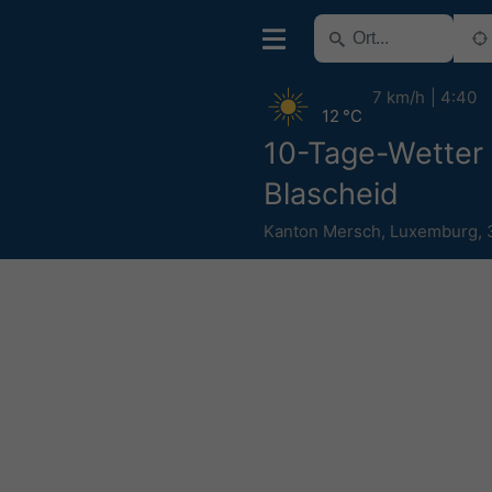
7 km/h
4:40
12 °C
10-Tage-Wetter
Blascheid
Kanton Mersch
,
Luxemburg
,