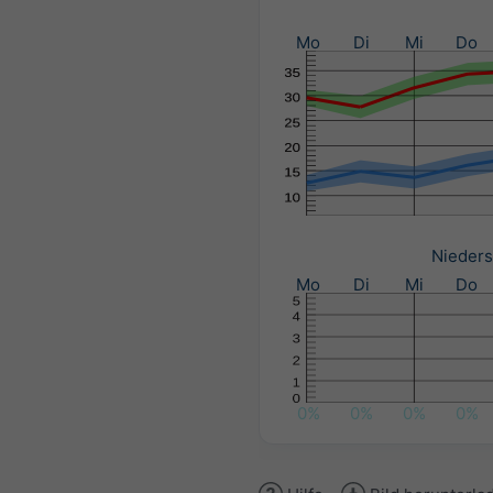
Mo
Di
Mi
Do
Nieders
Mo
Di
Mi
Do
0%
0%
0%
0%