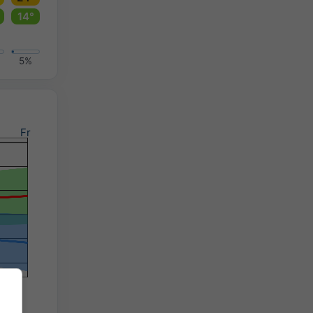
14°
5%
Fr