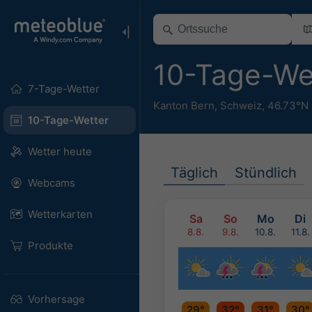
10-Tage-We
7-Tage-Wetter
Kanton Bern
,
Schweiz
,
46.73°N 
10-Tage-Wetter
Wetter heute
Täglich
Stündlich
Webcams
Wetterkarten
Sa
So
Mo
Di
8.8.
9.8.
10.8.
11.8.
Produkte
Vorhersage
29°
32°
31°
30°