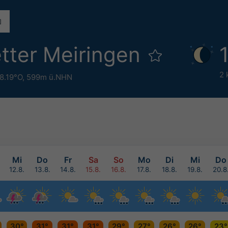
tter Meiringen
2 
8.19°O,
599m ü.NHN
Mi
Do
Fr
Sa
So
Mo
Di
Mi
Do
12.8.
13.8.
14.8.
15.8.
16.8.
17.8.
18.8.
19.8.
20.8
30°
31°
31°
31°
29°
27°
26°
26°
23°