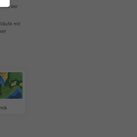
 mit der
läufe mit
ser
mik