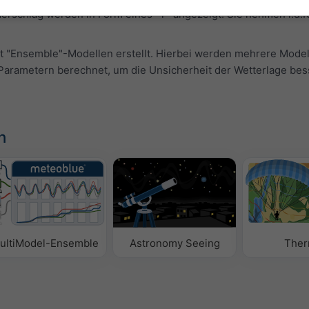
schlag werden in Form eines "T" angezeigt. Sie nehmen i.d.R.
t "Ensemble"-Modellen erstellt. Hierbei werden mehrere Modell
t-Parametern berechnet, um die Unsicherheit der Wetterlage bes
n
ultiModel-Ensemble
Astronomy Seeing
Ther