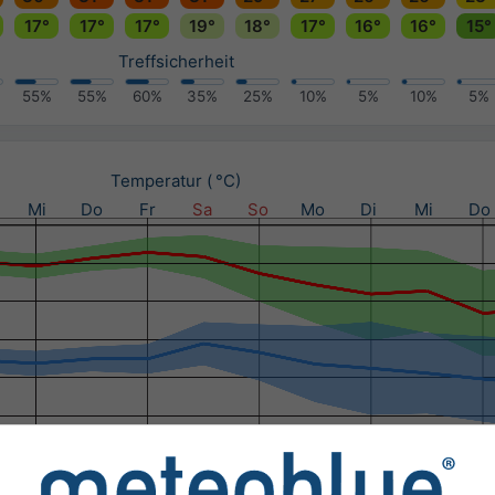
17°
17°
17°
19°
18°
17°
16°
16°
15°
Treffsicherheit
55%
55%
60%
35%
25%
10%
5%
10%
5%
Temperatur ( °C)
Mi
Do
Fr
Sa
So
Mo
Di
Mi
Do
schlag (mm) / Niederschlags­wahrscheinlichkeit (%)