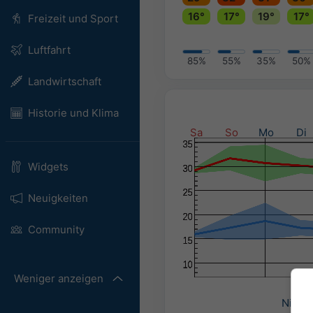
16°
17°
19°
17°
Freizeit und Sport
Luftfahrt
85%
55%
35%
50%
Landwirtschaft
Historie und Klima
Sa
So
Mo
Di
Widgets
Neuigkeiten
Community
Weniger anzeigen
Nieder