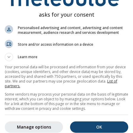
Mi
Do
Fr
Sa
So
Mo
Di
Mi
Do
asks for your consent
Personalised advertising and content, advertising and content
measurement, audience research and services development
Store and/or access information on a device
30%
20%
15%
50%
75%
65%
60%
50%
50
Learn more
Your personal data will be processed and information from your device
(cookies, unique identifiers, and other device data) may be stored by,
aden
accessed by and shared with 750 partners, or used specifically by this
site. We and our partners may use precise geolocation data.
List of
partners.
e-Wettertrend für
Meiringen (Kanton Bern, Schweiz)
mit Tages
Some vendors may process your personal data on the basis of legitimate
 maximalen Temperaturen, Niederschlagsmengen und -
interest, which you can object to by managing your options below. Look
for a link at the bottom of this page or in the site menu to manage or
withdraw consent in privacy and cookie settings.
die Schwankung farblich hinterlegt. Eine stärkere Schwankung 
Wettervorhersage hin. Die dicke Linie zeigt den wahrscheinlich
Manage options
OK