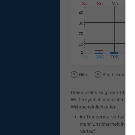
Sa
So
Mo
Di
5%
30%
70%
50%
Hilfe
Bild herunterl
Diese Grafik zeigt den 14 Tag
Wettersymbol, minimalen und
Wahrscheinlichkeiten.
Im Temperaturverlauf ist 
mehr Unsicherheit in der 
Verlauf.