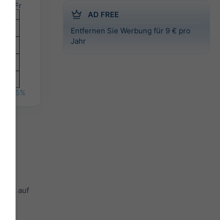
Fr
AD FREE
Entfernen Sie Werbung für 9 € pro
Jahr
%
45%
-
weist auf
sten