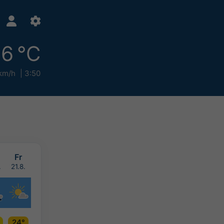
16 °C
km/h
3:50
Fr
.
21.8.
24°