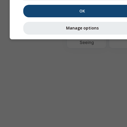
OK
Th
Manage options
Astronomy
Seeing