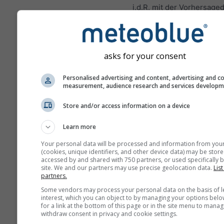
i.d.R. mit der Vorhersage
Diese Vorhersage wird mi
"Ensemble"-Modellen erst
Hierbei werden mehrere
asks for your consent
Modellläufe mit leicht
variierenden Start-Param
Personalised advertising and content, advertising and c
berechnet, um die Unsich
measurement, audience research and services develop
der Wetterlage besser
Store and/or access information on a device
einzuschätzen.
Learn more
Your personal data will be processed and information from you
Weitere Wetterdaten
(cookies, unique identifiers, and other device data) may be store
accessed by and shared with 750 partners, or used specifically b
site. We and our partners may use precise geolocation data.
List
partners.
Mult
Ens
Some vendors may process your personal data on the basis of l
interest, which you can object to by managing your options belo
for a link at the bottom of this page or in the site menu to manag
Saisonale
withdraw consent in privacy and cookie settings.
Vorhersage