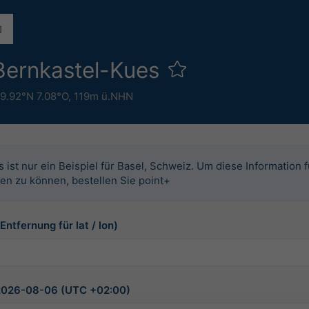
Bernkastel-Kues
9.92°N 7.08°O,
119m ü.NHN
s ist nur ein Beispiel für Basel, Schweiz. Um diese Information 
en zu können, bestellen Sie point+
ntfernung für lat / lon)
 2026-08-06 (UTC +02:00)