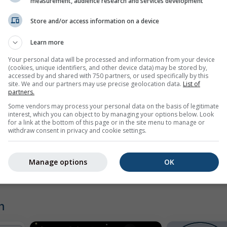
spiel
measurement, audience research and services development
Store and/or access information on a device
Learn more
Your personal data will be processed and information from your device
(cookies, unique identifiers, and other device data) may be stored by,
accessed by and shared with 750 partners, or used specifically by this
site. We and our partners may use precise geolocation data.
List of
partners.
Some vendors may process your personal data on the basis of legitimate
interest, which you can object to by managing your options below. Look
for a link at the bottom of this page or in the site menu to manage or
withdraw consent in privacy and cookie settings.
Manage options
OK
n