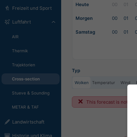
Heute
00
01
Freizeit und Sport
Morgen
00
01
Luftfahrt
Samstag
00
01
AIR
Thermik
Trajektorien
Typ
Cross-section
Wolken
Temperatur
Wind
Stueve & Sounding
This forecast is not ava
METAR & TAF
Landwirtschaft
Historie und Klima