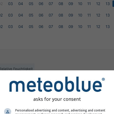
02
03
04
05
06
07
08
09
10
11
12
13
02
03
04
05
06
07
08
09
10
11
12
13
02
03
04
05
06
07
08
09
10
11
12
13
Relative Feuchtigkeit
ilable for the selected location
asks for your consent
Personalised advertising and content, advertising and content