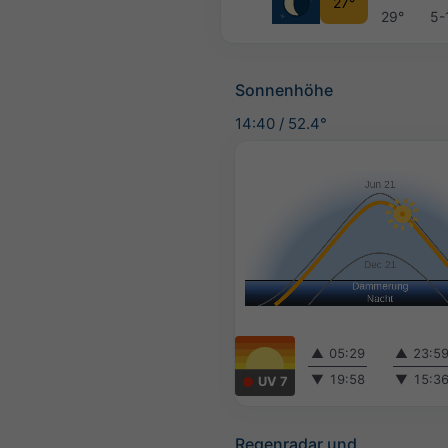
27°
29°
5-
Sonnenhöhe
14:40
/
52.4°
▲
05:29
▲
23:5
▼
19:58
▼
15:3
UV 7
Regenradar und