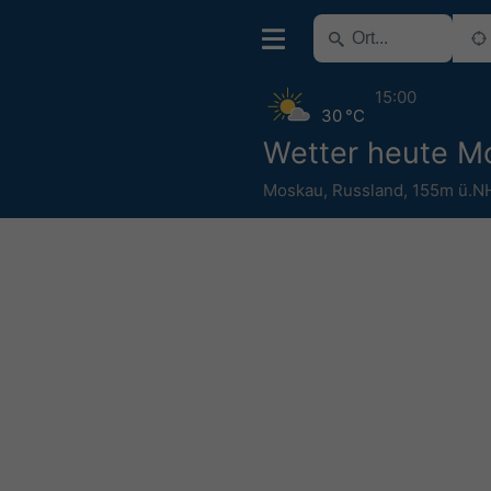
15:00
30 °C
Wetter heute M
Moskau
,
Russland
,
155m ü.N