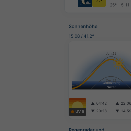
22°
25°
5-11
Sonnenhöhe
15:08
/
41.2°
▲
04:42
▲
22:0
▼
20:28
▼
14:5
UV 5
Regenradar und