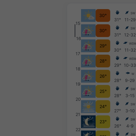
SW
30°
31°
11-29
15
SW
30°
31°
12-32
16
WS
29°
30°
11-32
17
WS
28°
29°
10-3
18
W
26°
28°
9-29
19
SW
25°
28°
3-15
20
SW
24°
27°
3-10
21
SW
23°
26°
4-9
22
SW