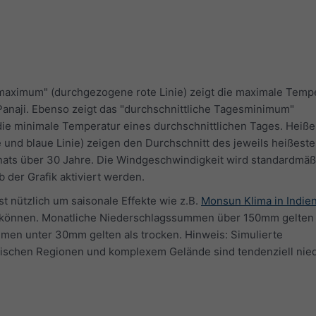
maximum" (durchgezogene rote Linie) zeigt die maximale Temp
Panaji. Ebenso zeigt das "durchschnittliche Tagesminimum"
die minimale Temperatur eines durchschnittlichen Tages. Heiß
te und blaue Linie) zeigen den Durchschnitt des jeweils heißest
nats über 30 Jahre. Die Windgeschwindigkeit wird standardmäß
 der Grafik aktiviert werden.
 nützlich um saisonale Effekte wie z.B.
Monsun Klima in Indie
können. Monatliche Niederschlagssummen über 150mm gelten a
en unter 30mm gelten als trocken. Hinweis: Simulierte
schen Regionen und komplexem Gelände sind tendenziell nied