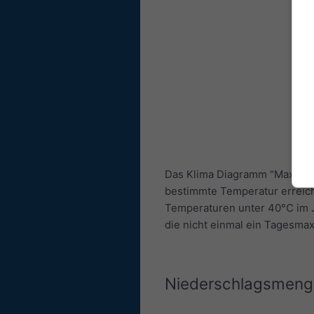
Das Klima Diagramm "Maximale
bestimmte Temperatur erreich
Temperaturen unter 40°C im J
die nicht einmal ein Tagesma
Niederschlagsmeng