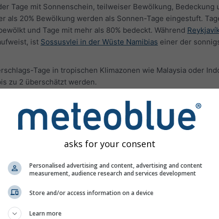
l der Tage mit Sonnenschein, teilweiser Bewölkung, Bedeckung 
er als 20% Bewölkung werden als Sonnen-Tage eingestuft. Tag
 bewölkt und Tage mit mehr als 80% bedeckt. Während
Reykjavík
fweist, ist
Sossusvlei in der Wüste Namibias
einer der sonnig
erschlags-Tage in tropischen Klimazonen wie Malaysia oder In
is zu 2 überschätzt werden.
uren
asks for your consent
Personalised advertising and content, advertising and content
measurement, audience research and services development
Store and/or access information on a device
Learn more