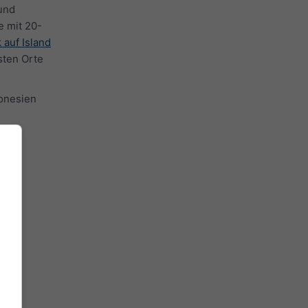
und
e mit 20-
 auf Island
sten Orte
donesien