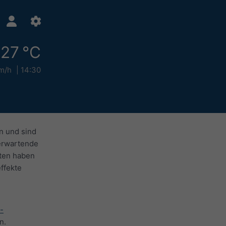
27 °C
m/h
14:30
n und sind
 erwartende
aten haben
ffekte
-
n.