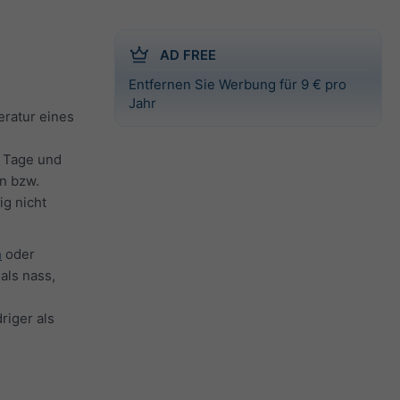
AD FREE
Entfernen Sie Werbung für 9 € pro
Jahr
eratur eines
e Tage und
en bzw.
ig nicht
n
oder
ls nass,
riger als