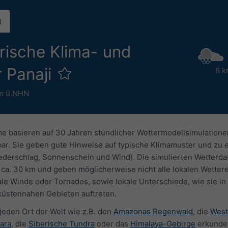
orische Klima- und
r Panaji
6 k
m ü.NHN
 basieren auf 30 Jahren stündlicher Wettermodellsimulatione
gbar. Sie geben gute Hinweise auf typische Klimamuster und zu
derschlag, Sonnenschein und Wind). Die simulierten Wetterd
ca. 30 km und geben möglicherweise nicht alle lokalen Wettere
kale Winde oder Tornados, sowie lokale Unterschiede, wie sie in
 küstennahen Gebieten auftreten.
 jeden Ort der Welt wie z.B. den
Amazonas Regenwald
, die
West
ara
, die
Siberische Tundra
oder das
Himalaya-Gebirge
erkunde