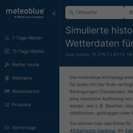
Simulierte hist
7-Tage-Wetter
Wetterdaten fü
10-Tage-Wetter
Goa
,
Indien
,
15.5°N 73.83°O,
16
Wetter heute
Die meteoblue Klimadiagramme
Webcams
für jeden Ort der Erde verfü
Wetterkarten
Bedingungen (Temperatur, Nie
eine räumliche Auflösung von 
Produkte
wieder, wie z. B. Gewitter, lo
städtischen, gebirgigen oder
Sie können hier das Klima für
Vorhersage
Afrikanische Savanna
, die
Sah