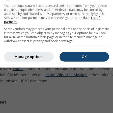
Your personal data will be processed and information from your device
(cookies, unique identifiers, and other device data) may be stored by,
accessed by and shared with 750 partners, or used specifically by this
site. We and our partners may use precise geolocation data.
List of
partners.
Some vendors may process your personal data on the basis of legitimate
interest, which you can object to by managing your options below. Look
for a link at the bottom of this page or in the site menu to manage or
withdraw consent in privacy and cookie settings.
Manage options
OK
 Temperaturen" für Panaji zeigt, an wie vielen Tagen im Monat
t wird.
Dubai
, eine der heißesten Städte der Welt hat fast kein
uli. Sie können auch die
kalten Winter in Moskau
sehen mit ein
ximum von -10°C erreichen.
en