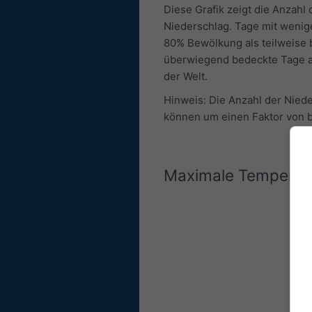
Diese Grafik zeigt die Anzah
Niederschlag. Tage mit wenig
80% Bewölkung als teilweise
überwiegend bedeckte Tage au
der Welt.
Hinweis: Die Anzahl der Nied
können um einen Faktor von b
Maximale Temperat