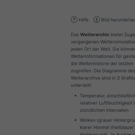
Hilfe
Bild herunterla
Das
Wetterarchiv
bietet Zuga
vergangenen Wettersimulatio
jeden Ort der Welt. Sie könne
Wetterinformationen für gest
die Wetterhistorie der letzten
zugreifen. Die Diagramme de
Wetterarchivs sind in 3 Grafik
unterteilt:
Temperatur, einschließlic
relativer Luftfeuchtigkeit 
stündlichen Intervallen
Wolken (grauer Hintergru
klarer Himmel (hellblauer
Hintergrund). Je dunkler 