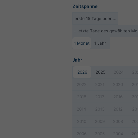
Zeitspanne
erste 15 Tage oder ...
...letzte Tage des gewählten Mo
1 Monat
1 Jahr
Jahr
2026
2025
2024
20
2022
2021
2020
20
2018
2017
2016
20
2014
2013
2012
20
2010
2009
2008
20
2006
2005
2004
20