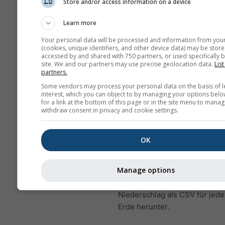
Store and/or access information on a device
Das "15-Tage"-Diagramm 
Learn more
stündliche Daten. Für ei
gibt es tägliche Aggregat
Your personal data will be processed and information from you
(cookies, unique identifiers, and other device data) may be store
Minimal-, Maximal- und
accessed by and shared with 750 partners, or used specifically b
Durchschnittswerte. Für 
site. We and our partners may use precise geolocation data.
List
partners.
6 Monate gibt es monatli
Aggregationen.
Some vendors may process your personal data on the basis of l
interest, which you can object to by managing your options belo
for a link at the bottom of this page or in the site menu to manag
Wir bieten auch Rohdate
withdraw consent in privacy and cookie settings.
Kauf an. Bitte
kontaktiere
für weitere Informationen
OK
Stündliche historische Wetter
1940 für Lana können mit
hist
Manage options
erworben werden. Laden Sie 
wie Temperatur, Wind, Wolke
Niederschlag als CSV für jede
Erde herunter.