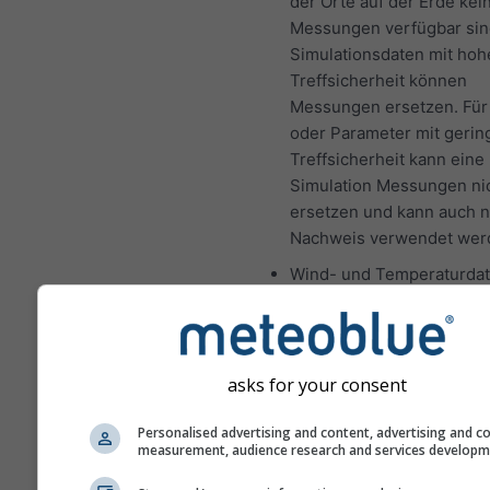
der Orte auf der Erde kei
Messungen verfügbar sin
Simulationsdaten mit hoh
Treffsicherheit können
Messungen ersetzen. Für
oder Parameter mit gerin
Treffsicherheit kann eine
Simulation Messungen ni
ersetzen und kann auch ni
Nachweis verwendet wer
Wind- und Temperaturda
werden mit der durchschn
Höhe der Gitterzelle bere
Daher können die Tempe
für Gebirgs- und Küstenr
asks for your consent
etwas von den Daten am 
gewählten Ort abweichen
Personalised advertising and content, advertising and c
measurement, audience research and services develop
Höhe der Gitterzelle find
neben den Koordinaten.