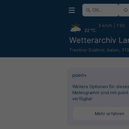
3 km/h
7:50
22 °C
Wetterarchiv La
Trentino-Südtirol
,
Italien
,
31
point+
Weitere Optionen für diese
Meteogramm sind mit point
verfügbar
Mehr erfahren