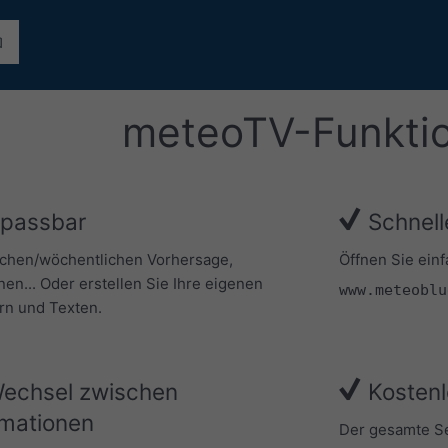
meteoTV-Funkti
npassbar
Schnell
ichen/wöchentlichen Vorhersage,
Öffnen Sie ein
nen... Oder erstellen Sie Ihre eigenen
www.meteoblu
ern und Texten.
Wechsel zwischen
Kostenl
rmationen
Der gesamte Ser