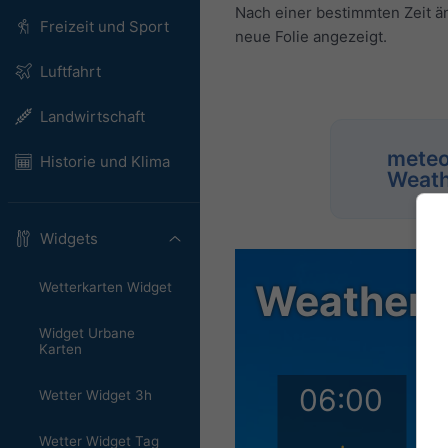
Nach einer bestimmten Zeit än
Freizeit und Sport
neue Folie angezeigt.
Luftfahrt
Landwirtschaft
meteo
Historie und Klima
Weath
Widgets
Wetterkarten Widget
Widget Urbane
Karten
Wetter Widget 3h
Wetter Widget Tag