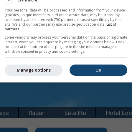
Learn more
Your personal data will be processed and information from your device
(cookies, unique identifiers, and other device data) may be stored by,
accessed by and shared with 750 partners, or used specifically by this
site. We and our partners may use precise geolocation data.
List of
partners.
Some vendors may process your personal data on the basis of legitimate
interest, which you can object to by managing your options below. Look
for a link at the bottom of this page or in the site menu to manage or
withdraw consent in privacy and cookie settings.
Manage options
OK