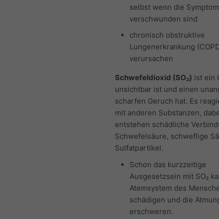
selbst wenn die Sympto
verschwunden sind
chronisch obstruktive
Lungenerkrankung (COPD
verursachen
Schwefeldioxid (SO₂)
ist ein
unsichtbar ist und einen un
scharfen Geruch hat. Es reagie
mit anderen Substanzen, dabe
entstehen schädliche Verbin
Schwefelsäure, schweflige S
Sulfatpartikel.
Schon das kurzzeitige
Ausgesetzsein mit SO₂ k
Atemsystem des Mensch
schädigen und die Atmun
erschweren.