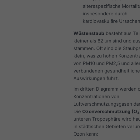
altersspezifische Mortalitä
insbesondere durch
kardiovaskuläre Ursachen
Wüstenstaub
besteht aus Tei
kleiner als 62 μm sind und a
stammen. Oft sind die Staubpa
klein, was zu hohen Konzentr
von PM10 und PM2,5 und alle
verbundenen gesundheitlich
Auswirkungen führt.
Im dritten Diagramm werden d
Konzentrationen von
Luftverschmutzungsgasen darg
Die
Ozonverschmutzung (O₃
unteren Troposphäre wird hau
in städtischen Gebieten verur
Ozon kann: