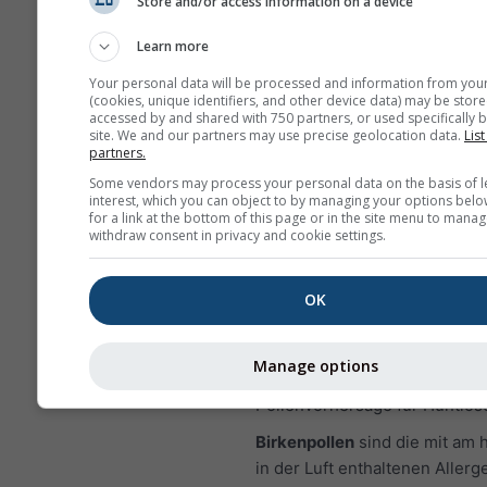
Stickstoffdioxid ist ein wichti
Store and/or access information on a device
Luftschadstoff, weil es zur Bi
Learn more
Ozon beiträgt, das erhebliche
Auswirkungen auf die mensch
Your personal data will be processed and information from you
(cookies, unique identifiers, and other device data) may be store
Gesundheit haben kann.
accessed by and shared with 750 partners, or used specifically b
site. We and our partners may use precise geolocation data.
List
NO₂ kann Lungenentzün
partners.
verursachen und die Immu
Some vendors may process your personal data on the basis of l
gegenüber Lungeninfekt
interest, which you can object to by managing your options belo
for a link at the bottom of this page or in the site menu to manag
reduzieren
withdraw consent in privacy and cookie settings.
NO₂ kann Probleme wie K
Husten, Erkältungen, Gri
OK
Bronchitis verursachen
Für Europa enthält das Mete
Manage options
viertes Diagramm, welches di
Pollenvorhersage für Huntlose
Birkenpollen
sind die mit am 
in der Luft enthaltenen Allerg