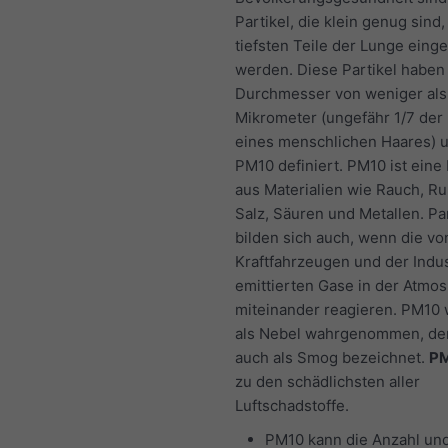
Partikel, die klein genug sind,
tiefsten Teile der Lunge eing
werden. Diese Partikel haben
Durchmesser von weniger als
Mikrometer (ungefähr 1/7 der
eines menschlichen Haares) u
PM10 definiert. PM10 ist ein
aus Materialien wie Rauch, Ru
Salz, Säuren und Metallen. Par
bilden sich auch, wenn die vo
Kraftfahrzeugen und der Indus
emittierten Gase in der Atmo
miteinander reagieren. PM10 
als Nebel wahrgenommen, d
auch als Smog bezeichnet.
P
zu den schädlichsten aller
Luftschadstoffe.
PM10 kann die Anzahl un