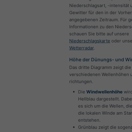
Niederschlagsart, -intensität 
Gewitter für den in der Vorhe
angegebenen Zeitraum. Für g
Informationen zu den Nieder
schauen Sie bitte auf unsere
Niederschlagskarte
oder uns
Wetterradar
.
Höhe der Dünungs- und Wi
Das dritte Diagramm zeigt die
verschiedenen Wellenhöhen 
richtungen.
Die
Windwellenhöhe
wird
Hellblau dargestellt. Dabe
es sich um die Wellen, di
die lokalen Winde am Sta
entstehen.
Grünblau zeigt die sogen