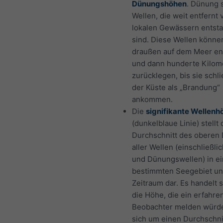
Dünungshöhen
. Dünung s
Wellen, die weit entfernt
lokalen Gewässern entst
sind. Diese Wellen könne
draußen auf dem Meer en
und dann hunderte Kilom
zurücklegen, bis sie schli
der Küste als „Brandung“
ankommen.
Die
signifikante Wellenh
(dunkelblaue Linie) stellt
Durchschnitt des oberen D
aller Wellen (einschließli
und Dünungswellen) in e
bestimmten Seegebiet u
Zeitraum dar. Es handelt 
die Höhe, die ein erfahre
Beobachter melden würde
sich um einen Durchschni