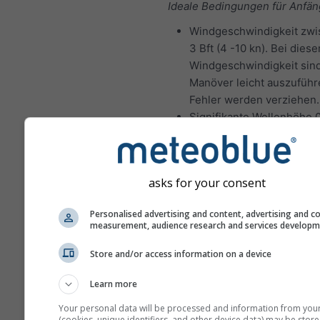
Ideale Bedingungen für Anfän
Windgeschwindigkeit zwi
3 Bft (4 -10 kn). Bei diese
Windgeschwindigkeit sind
Manöver leicht auszuführ
Fehler werden verziehen.
Signifikante Wellenhöhe 0
Ideale Segelbedingungen für 
Segler:
asks for your consent
Windgeschwindigkeit zwi
5 Bft (10-21 kn). Bei diese
Personalised advertising and content, advertising and c
Windgeschwindigkeit erf
measurement, audience research and services develop
die Manöver mehr Kraft u
Store and/or access information on a device
bessere Koordination, um
Schäden und Verletzunge
Learn more
vermeiden.
Die signifikante Wellenhö
Your personal data will be processed and information from you
(cookies, unique identifiers, and other device data) may be store