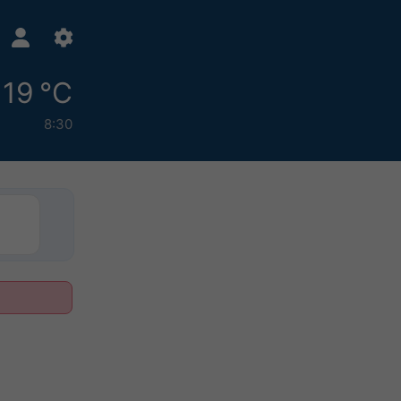
19 °C
8:30