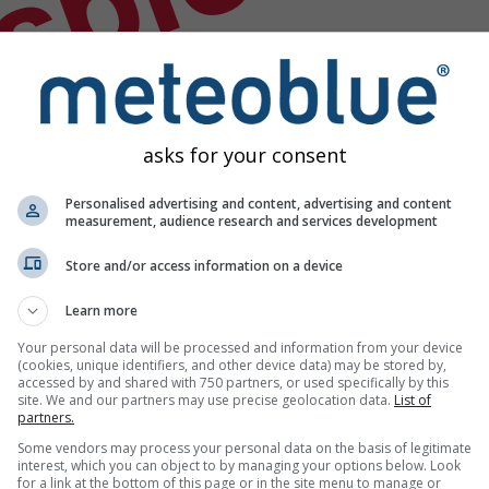
spiel
asks for your consent
Personalised advertising and content, advertising and content
measurement, audience research and services development
Store and/or access information on a device
Learn more
Your personal data will be processed and information from your device
(cookies, unique identifiers, and other device data) may be stored by,
accessed by and shared with 750 partners, or used specifically by this
site. We and our partners may use precise geolocation data.
List of
partners.
n
Some vendors may process your personal data on the basis of legitimate
interest, which you can object to by managing your options below. Look
for a link at the bottom of this page or in the site menu to manage or