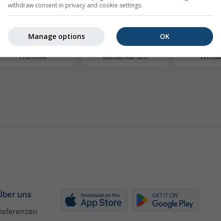
withdraw consent in privacy and cookie settings.
Manage options
OK
Thermik
Wetterkarten
Windk
Über uns
Referenzen