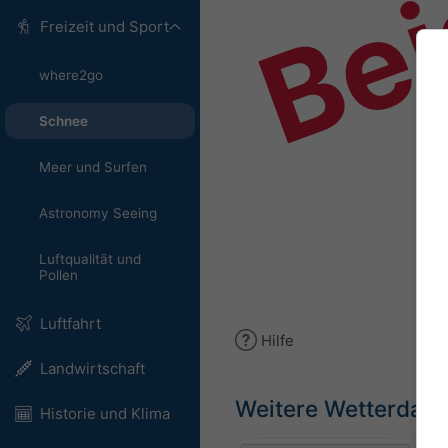
Bei
Freizeit und Sport
where2go
Schnee
Meer und Surfen
Astronomy Seeing
Luftqualität und
Pollen
Luftfahrt
Hilfe
Landwirtschaft
Weitere Wetterdate
Historie und Klima