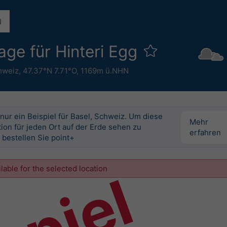
ge für Hinteri Egg
hweiz
,
47.37°N 7.71°O,
1169m ü.NHN
 nur ein Beispiel für Basel, Schweiz. Um diese
Mehr
ion für jeden Ort auf der Erde sehen zu
erfahren
 bestellen Sie point+
ilable for the selected location