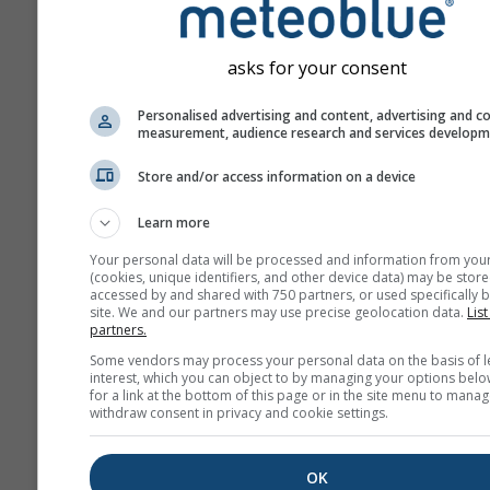
GFS-40
Global
40.0 km
NO
180 h (3-hourly)
04
asks for your consent
NAM-12
Personalised advertising and content, advertising and c
North
12.0 km
measurement, audience research and services develop
America
84 h (3-
hourly)
Store and/or access information on a device
NAM-5
Learn more
North America
5.0 km
NO
Your personal data will be processed and information from you
48 h
0
(cookies, unique identifiers, and other device data) may be store
accessed by and shared with 750 partners, or used specifically b
site. We and our partners may use precise geolocation data.
List
NAM-3
partners.
North America
3.0 km
NO
60 h
03
Some vendors may process your personal data on the basis of l
interest, which you can object to by managing your options belo
for a link at the bottom of this page or in the site menu to manag
HRRR-2
withdraw consent in privacy and cookie settings.
North America
3.0 km
NO
17 h
1
OK