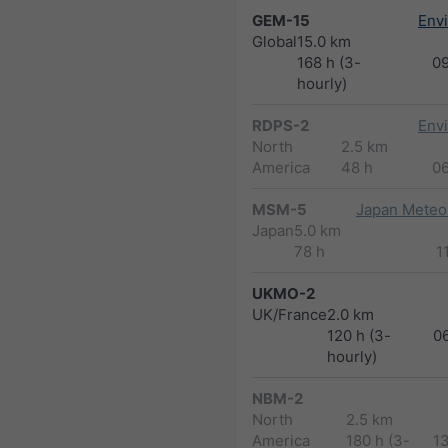
GEM-15
Env
Global
15.0 km
168 h (3-
0
hourly)
RDPS-2
Env
North
2.5 km
America
48 h
0
MSM-5
Japan Meteor
Japan
5.0 km
78 h
1
UKMO-2
UK/France
2.0 km
120 h (3-
0
hourly)
NBM-2
North
2.5 km
America
180 h (3-
1