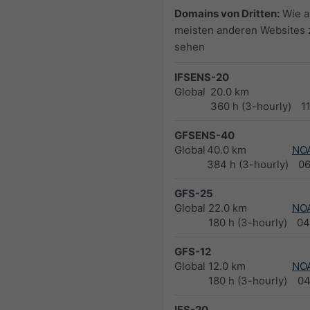
Domains von Dritten:
Wie a
meisten anderen Websites 
sehen
IFSENS-20
Global
20.0 km
360 h (3-hourly)
1
GFSENS-40
Global
40.0 km
NO
384 h (3-hourly)
0
GFS-25
Global
22.0 km
NO
180 h (3-hourly)
04
GFS-12
Global
12.0 km
NO
180 h (3-hourly)
04
IFS-20