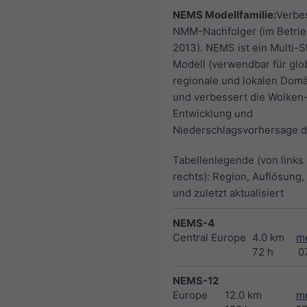
NEMS Modellfamilie:
Verbe
NMM-Nachfolger (im Betrie
2013). NEMS ist ein Multi-S
Modell (verwendbar für glo
regionale und lokalen Dom
und verbessert die Wolken
Entwicklung und
Niederschlagsvorhersage de
Tabellenlegende (von links
rechts): Region, Auflösung,
und zuletzt aktualisiert
NEMS-4
Central Europe
4.0 km
m
72 h
0
NEMS-12
Europe
12.0 km
m