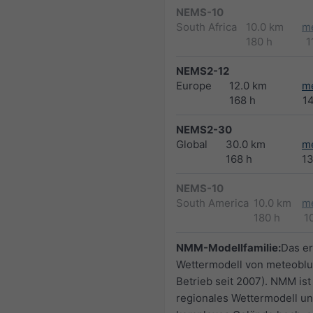
NEMS-10
South Africa
10.0 km
m
180 h
1
NEMS2-12
Europe
12.0 km
m
168 h
1
NEMS2-30
Global
30.0 km
m
168 h
1
NEMS-10
South America
10.0 km
m
180 h
1
NMM-Modellfamilie:
Das er
Wettermodell von meteoblu
Betrieb seit 2007). NMM ist
regionales Wettermodell un