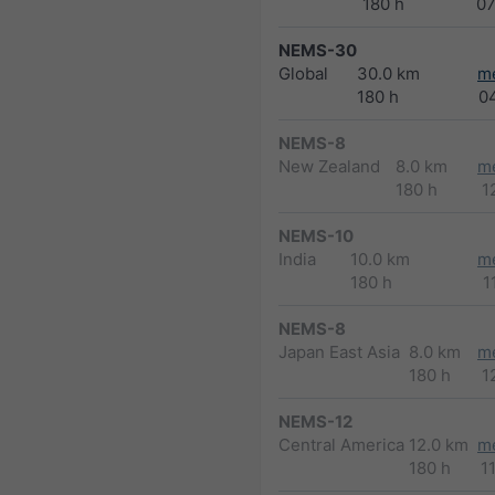
180 h
0
NEMS-30
Global
30.0 km
m
180 h
0
NEMS-8
New Zealand
8.0 km
m
180 h
1
NEMS-10
India
10.0 km
m
180 h
1
NEMS-8
Japan East Asia
8.0 km
m
180 h
1
NEMS-12
Central America
12.0 km
m
180 h
1