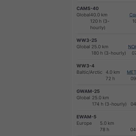
CAMS-40
Global
40.0 km
Co
120 h (3-
1
hourly)
WW3-25
Global
25.0 km
NO
180 h (3-hourly)
0
WW3-4
Baltic/Arctic
4.0 km
MET
72 h
09
GWAM-25
Global
25.0 km
174 h (3-hourly)
04
EWAM-5
Europe
5.0 km
78 h
04