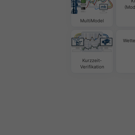
K
(Mode
MultiModel
Wette
Kurzzeit-
Verifikation