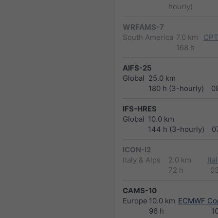
hourly)
WRFAMS-7
South America
7.0 km
CPT
168 h
AIFS-25
Global
25.0 km
180 h (3-hourly)
0
IFS-HRES
Global
10.0 km
144 h (3-hourly)
0
ICON-I2
Italy & Alps
2.0 km
Ita
72 h
0
CAMS-10
Europe
10.0 km
ECMWF Cop
96 h
1