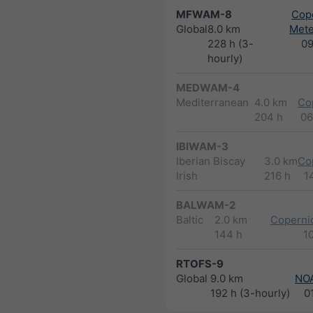
MFWAM-8
Cope
Global
8.0 km
Met
228 h (3-
0
hourly)
MEDWAM-4
Mediterranean
4.0 km
Co
204 h
06
IBIWAM-3
Iberian Biscay
3.0 km
Co
Irish
216 h
1
BALWAM-2
Baltic
2.0 km
Copernic
144 h
1
RTOFS-9
Global
9.0 km
NO
192 h (3-hourly)
0