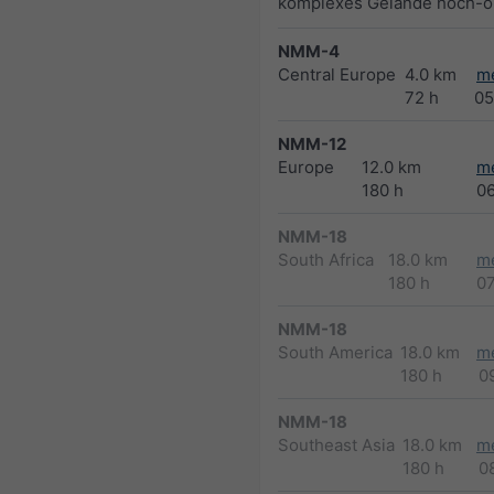
komplexes Gelände hoch-op
NMM-4
Central Europe
4.0 km
m
72 h
05
NMM-12
Europe
12.0 km
m
180 h
0
NMM-18
South Africa
18.0 km
m
180 h
0
NMM-18
South America
18.0 km
m
180 h
0
NMM-18
Southeast Asia
18.0 km
m
180 h
0