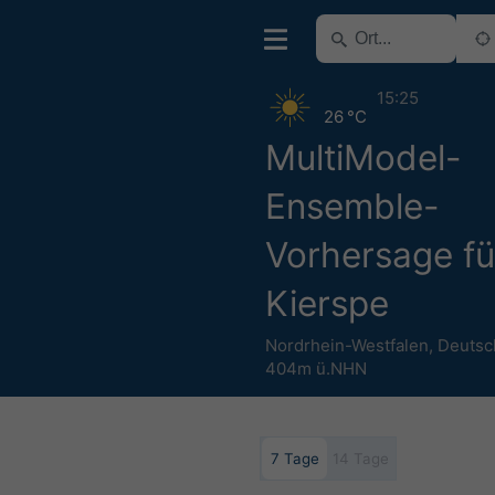
15:25
26 °C
MultiModel-
Ensemble-
Vorhersage fü
Kierspe
Nordrhein-Westfalen
,
Deutsc
404m ü.NHN
7 Tage
14 Tage