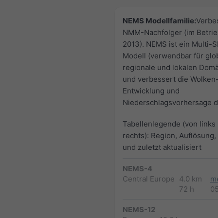
NEMS Modellfamilie:
Verbe
NMM-Nachfolger (im Betrie
2013). NEMS ist ein Multi-S
Modell (verwendbar für glo
regionale und lokalen Dom
und verbessert die Wolken
Entwicklung und
Niederschlagsvorhersage de
Tabellenlegende (von links
rechts): Region, Auflösung,
und zuletzt aktualisiert
NEMS-4
Central Europe
4.0 km
m
72 h
0
NEMS-12