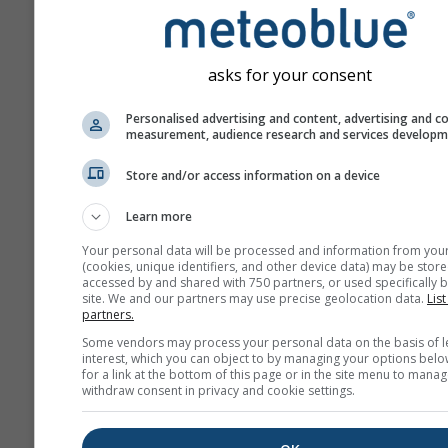
GFS-40
Global
40.0 km
NO
asks for your consent
180 h (3-hourly)
04
NAM-12
Personalised advertising and content, advertising and c
measurement, audience research and services develop
North
12.0 km
America
84 h (3-
Store and/or access information on a device
hourly)
Learn more
NAM-5
North America
5.0 km
NO
Your personal data will be processed and information from you
48 h
0
(cookies, unique identifiers, and other device data) may be store
accessed by and shared with 750 partners, or used specifically b
site. We and our partners may use precise geolocation data.
List
NAM-3
partners.
North America
3.0 km
NO
Some vendors may process your personal data on the basis of l
60 h
03
interest, which you can object to by managing your options belo
for a link at the bottom of this page or in the site menu to manag
HRRR-2
withdraw consent in privacy and cookie settings.
North America
3.0 km
NO
17 h
0