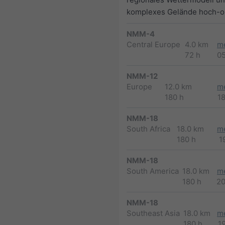
komplexes Gelände hoch-op
NMM-4
Central Europe
4.0 km
m
72 h
0
NMM-12
Europe
12.0 km
m
180 h
1
NMM-18
South Africa
18.0 km
m
180 h
1
NMM-18
South America
18.0 km
m
180 h
2
NMM-18
Southeast Asia
18.0 km
m
180 h
1