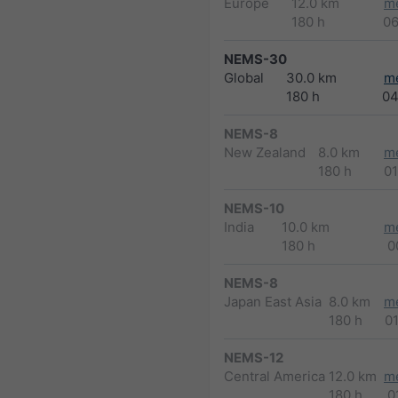
Europe
12.0 km
m
180 h
0
NEMS-30
Global
30.0 km
m
180 h
04
NEMS-8
New Zealand
8.0 km
m
180 h
0
NEMS-10
India
10.0 km
m
180 h
0
NEMS-8
Japan East Asia
8.0 km
m
180 h
0
NEMS-12
Central America
12.0 km
m
180 h
0