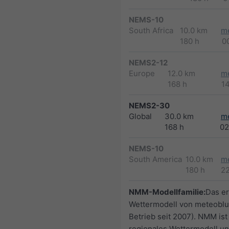
NEMS-10
South Africa
10.0 km
m
180 h
0
NEMS2-12
Europe
12.0 km
m
168 h
1
NEMS2-30
Global
30.0 km
m
168 h
02
NEMS-10
South America
10.0 km
m
180 h
2
NMM-Modellfamilie:
Das er
Wettermodell von meteoblu
Betrieb seit 2007). NMM ist
regionales Wettermodell un