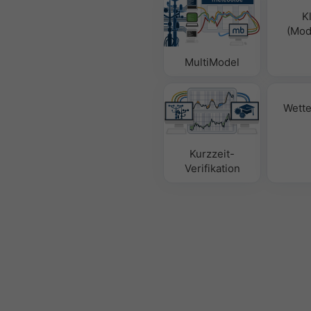
K
(Mode
MultiModel
Wette
Kurzzeit-
Verifikation