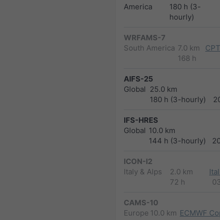
America
180 h (3-
hourly)
WRFAMS-7
South America
7.0 km
CPT
168 h
AIFS-25
Global
25.0 km
180 h (3-hourly)
2
IFS-HRES
Global
10.0 km
144 h (3-hourly)
2
ICON-I2
Italy & Alps
2.0 km
Ita
72 h
0
CAMS-10
Europe
10.0 km
ECMWF Cop