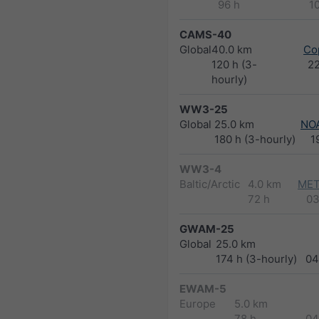
96 h
1
CAMS-40
Global
40.0 km
Co
120 h (3-
2
hourly)
WW3-25
Global
25.0 km
NO
180 h (3-hourly)
1
WW3-4
Baltic/Arctic
4.0 km
MET
72 h
03
GWAM-25
Global
25.0 km
174 h (3-hourly)
04
EWAM-5
Europe
5.0 km
78 h
04