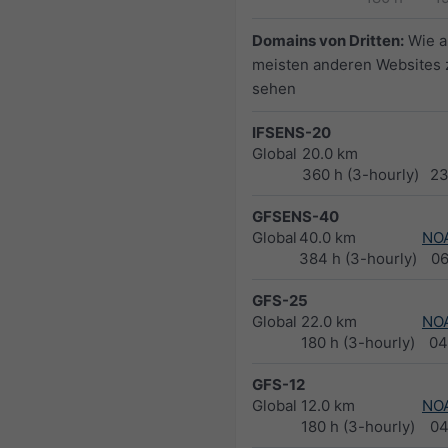
Domains von Dritten:
Wie a
meisten anderen Websites 
sehen
IFSENS-20
Global
20.0 km
360 h (3-hourly)
23
GFSENS-40
Global
40.0 km
NO
384 h (3-hourly)
0
GFS-25
Global
22.0 km
NO
180 h (3-hourly)
04
GFS-12
Global
12.0 km
NO
180 h (3-hourly)
04