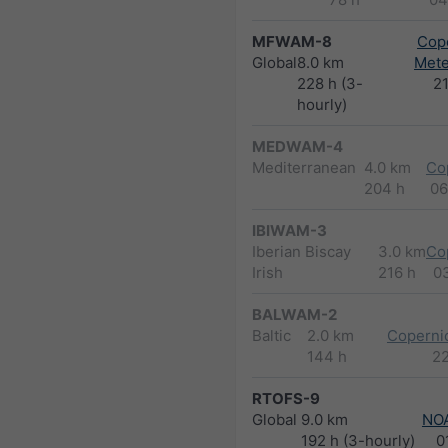
MFWAM-8
Cope
Global
8.0 km
Met
228 h (3-
2
hourly)
MEDWAM-4
Mediterranean
4.0 km
Co
204 h
06
IBIWAM-3
Iberian Biscay
3.0 km
Co
Irish
216 h
0
BALWAM-2
Baltic
2.0 km
Copernic
144 h
2
RTOFS-9
Global
9.0 km
NO
192 h (3-hourly)
0