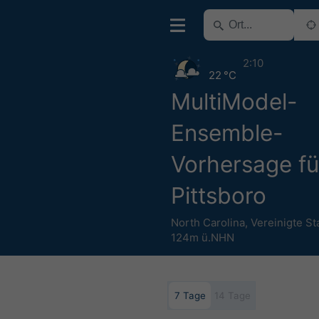
2:10
22 °C
MultiModel-
Ensemble-
Vorhersage fü
Pittsboro
North Carolina
,
Vereinigte St
124m ü.NHN
7 Tage
14 Tage