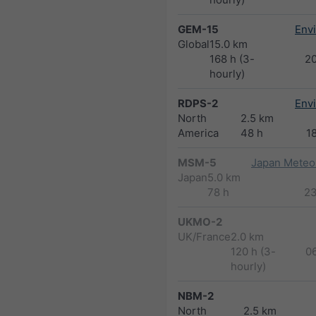
GEM-15
Env
Global
15.0 km
168 h (3-
2
hourly)
RDPS-2
Env
North
2.5 km
America
48 h
1
MSM-5
Japan Meteor
Japan
5.0 km
78 h
2
UKMO-2
UK/France
2.0 km
120 h (3-
0
hourly)
NBM-2
North
2.5 km