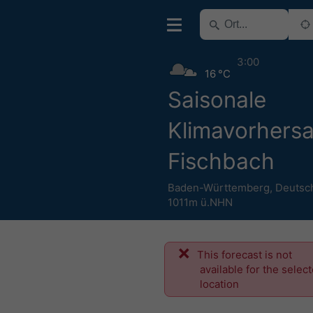
3:00
16 °C
Saisonale
Klimavorhersa
Fischbach
Baden-Württemberg
,
Deutsc
1011m ü.NHN
This forecast is not
available for the selec
location