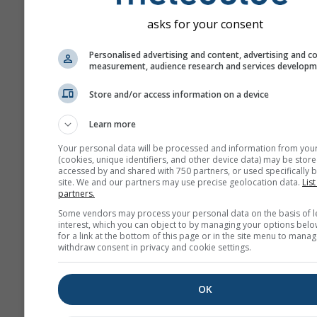
vorherzusagen. Es gibt a
asks for your consent
auch einige Regionen u
Situationen, in denen
Personalised advertising and content, advertising and c
saisonale Vorhersagen s
measurement, audience research and services develop
genau sein können. Die 
Store and/or access information on a device
bekanntesten Beispiele 
sind die El Niño und La N
Learn more
Phänomene.
Your personal data will be processed and information from you
Die unterschiedlichen M
(cookies, unique identifiers, and other device data) may be store
accessed by and shared with 750 partners, or used specifically b
die wir hier präsentieren
site. We and our partners may use precise geolocation data.
List
wurden berechnet von: 
partners.
Europäischen Zentrum f
Some vendors may process your personal data on the basis of l
mittelfristige
interest, which you can object to by managing your options belo
for a link at the bottom of this page or in the site menu to manag
Wettervorhersage (ECM
withdraw consent in privacy and cookie settings.
den National Centers for
Environmental Predictio
OK
(NCEP/NOAA), dem Deut
Wetterdienst (DWD), de