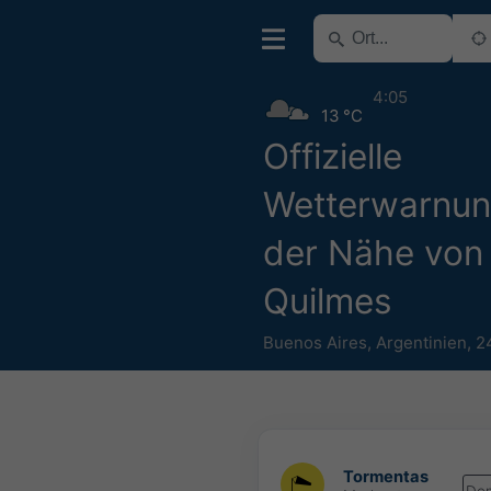
4:05
13 °C
Offizielle
Wetterwarnun
der Nähe von
Quilmes
Buenos Aires
,
Argentinien
,
2
Tormentas