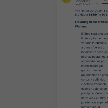
De
Moderate
Wetterwarnung
Von
Heute
09:00
(in 4 
Bis
Heute
14:59
(in 10 
Erklärungen zur offiziel
Warnung:
El área será afectad
lluvias y tormentas 
variada intensidad, 
algunas fuertes o 
localmente severas.
mismas podrán estar
acompañadas por 
intensas ráfagas, 
granizo, lluvias 
abundantes en perío
cortos y actividad 
eléctrica frecuente.
esperan valores de 
precipitación acumu
entre 30 y 60 mm, q
pueden ser superado
forma puntual.