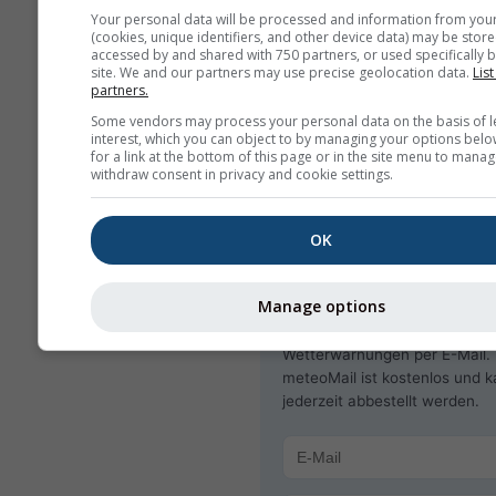
gemeldet werden und werden
Your personal data will be processed and information from you
die entsprechenden Stellen
(cookies, unique identifiers, and other device data) may be store
accessed by and shared with 750 partners, or used specifically b
weitergeleitet.
site. We and our partners may use precise geolocation data.
List
partners.
Teilen Sie diese Vorhe
Some vendors may process your personal data on the basis of l
interest, which you can object to by managing your options belo
for a link at the bottom of this page or in the site menu to manag
withdraw consent in privacy and cookie settings.
OK
meteoMail - Warning
Quilmes
Manage options
Erhalten Sie kostenlos
Wetterwarnungen per E-Mail.
meteoMail ist kostenlos und 
jederzeit abbestellt werden.