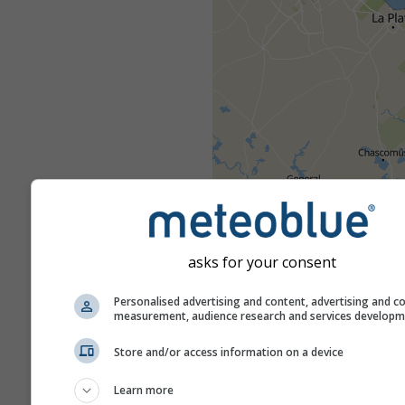
asks for your consent
Wetterwarnungen werden von
80 offiziellen Stellen weltweit
Personalised advertising and content, advertising and c
measurement, audience research and services develop
meteoblue übermittelt. meteob
keine Verantwortung für den I
Store and/or access information on a device
die Art der Warnungen. Prob
können über unser
Feedback-
Learn more