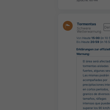
Sprache: es-AR
Tormentas
De
Schwere
Wetterwarnung
Von
Heute
15:00
(in 10 
Bis
Heute
20:59
(in 16 
Erklärungen zur offiziel
Warnung:
El área será afectad
tormentas aisladas 
fuertes, algunas sev
Las mismas podrán e
acompañadas por 
precipitaciones inte
en cortos períodos, 
granizo de diversos 
tamaños, ráfagas 
intensas que pueden
superar los 90 km/h 