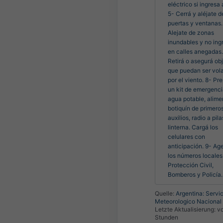
eléctrico si ingresa 
5- Cerrá y aléjate de
puertas y ventanas. 
Alejate de zonas 
inundables y no ingr
en calles anegadas. 
Retirá o asegurá obj
que puedan ser vola
por el viento. 8- Pre
un kit de emergenci
agua potable, alimen
botiquín de primeros
auxilios, radio a pilas
linterna. Cargá los 
celulares con 
anticipación. 9- Ag
los números locales 
Protección Civil, 
Bomberos y Policía.
Quelle:
Argentina: Servic
Meteorologico Nacional
Letzte Aktualisierung:
vo
Stunden