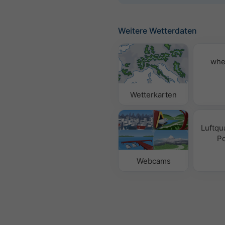
Weitere Wetterdaten
whe
Wetterkarten
Luftqua
Po
Webcams