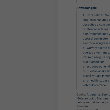
Anweisungen:
1- Evitá salir. 2- No 
saques la basura y l
desagües y sumidero
3- Desconectá los 
electrodomésticos y
cortá el suministro 
eléctrico si ingresa 
4- Cerrá y alejate de
puertas y ventanas. 
Retirá o asegurá obj
que puedan ser 
arrastrados por el vi
6- Si estás al aire lib
buscá refugio inmed
en un edificio, casa 
vehículo cerrado.
Quelle:
Argentina: Servic
Meteorologico Nacional
Letzte Aktualisierung:
vo
Stunden