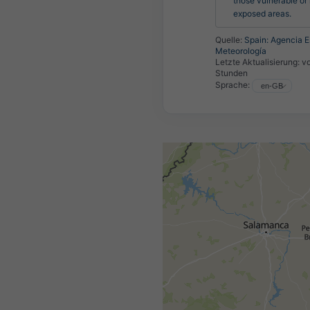
those vulnerable or i
exposed areas.
Quelle:
Spain: Agencia E
Meteorología
Letzte Aktualisierung:
vo
Stunden
Sprache: