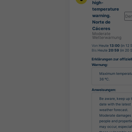
high-
temperature
warning.
De
Norte de
Cáceres
Moderate
Wetterwarnung
Von
Heute
13:00
(in 12 
Bis
Heute
20:59
(in 20 
Erklärungen zur offiziel
Warnung:
Maximum temperatur
36 ºC.
Anweisungen:
Be aware, keep up t
date with the latest 
weather forecast. 
Moderate damages t
people and propertie
may occur, especiall