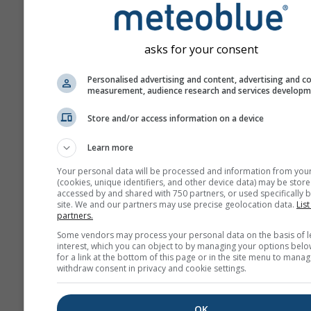
asks for your consent
Personalised advertising and content, advertising and c
measurement, audience research and services develop
Newsletter abonnieren
Store and/or access information on a device
Learn more
Your personal data will be processed and information from you
(cookies, unique identifiers, and other device data) may be store
accessed by and shared with 750 partners, or used specifically b
site. We and our partners may use precise geolocation data.
List
partners.
Some vendors may process your personal data on the basis of l
interest, which you can object to by managing your options belo
for a link at the bottom of this page or in the site menu to manag
Wir geben Ihre E-Mail-Adresse nic
withdraw consent in privacy and cookie settings.
Dritte weiter, wie in unserer
Datenschutzrichtlinie
beschrieben
die Verwendung von meteoblue Di
OK