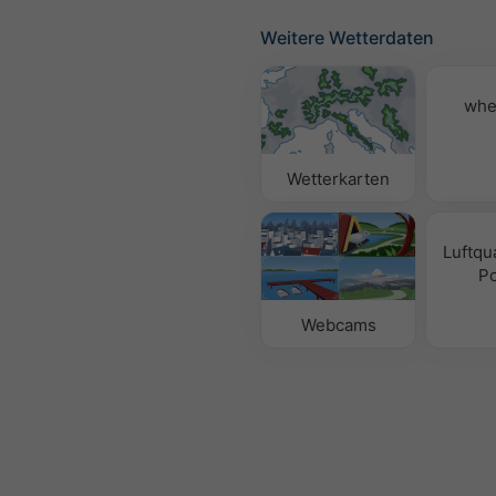
Weitere Wetterdaten
whe
Wetterkarten
Luftqua
Po
Webcams