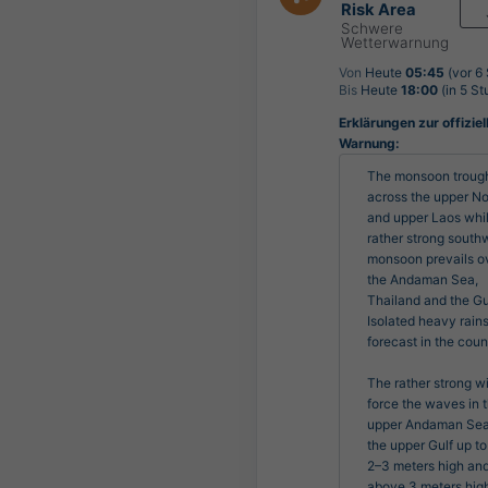
Risk Area
Schwere
Wetterwarnung
Von
Heute
05:45
(vor 6
Bis
Heute
18:00
(in 5 S
Erklärungen zur offiziel
Warnung:
The monsoon trough 
across the upper Nor
and upper Laos whil
rather strong southw
monsoon prevails ov
the Andaman Sea, 
Thailand and the Gul
Isolated heavy rains
forecast in the count
The rather strong wi
force the waves in t
upper Andaman Sea
the upper Gulf up to
2–3 meters high and
above 3 meters high 