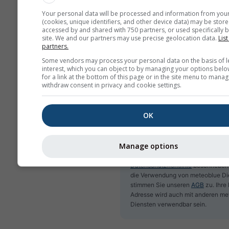
Your personal data will be processed and information from you
Newsletter abonnieren
(cookies, unique identifiers, and other device data) may be store
accessed by and shared with 750 partners, or used specifically b
site. We and our partners may use precise geolocation data.
List
partners.
Some vendors may process your personal data on the basis of l
interest, which you can object to by managing your options belo
for a link at the bottom of this page or in the site menu to manag
withdraw consent in privacy and cookie settings.
OK
Manage options
Wir geben Ihre E-Mail-Adresse nic
Dritte weiter, wie in unserer
Datenschutzrichtlinie
beschrieben
die Verwendung von meteoblue Di
stimmen Sie unseren
AGB
zu. Ihre
Adresse wird auch mit anderen me
Diensten verwendbar sein.