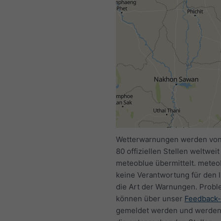
Alle
<24h
24-48h
Wetterwarnungen werden von
80 offiziellen Stellen weltweit
meteoblue übermittelt. meteob
keine Verantwortung für den I
die Art der Warnungen. Prob
können über unser
Feedback-
gemeldet werden und werden