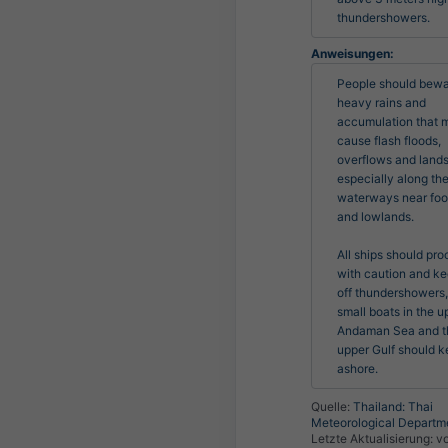
thundershowers.
Anweisungen:
People should bewar
heavy rains and 
accumulation that m
cause flash floods, 
overflows and landsl
especially along the
waterways near footh
and lowlands.

All ships should pro
with caution and ke
off thundershowers, 
small boats in the up
Andaman Sea and th
upper Gulf should k
ashore.
Quelle:
Thailand: Thai
Meteorological Departm
Letzte Aktualisierung:
vo