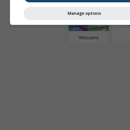
Manage options
Luftqua
Po
Webcams