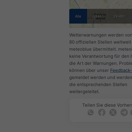
Alle
<24h
24-48h
Wetterwarnungen werden von
80 offiziellen Stellen weltweit
meteoblue übermittelt. meteob
keine Verantwortung für den I
die Art der Warnungen. Prob
können über unser
Feedback-
gemeldet werden und werden
die entsprechenden Stellen
weitergeleitet.
Teilen Sie diese Vorhe