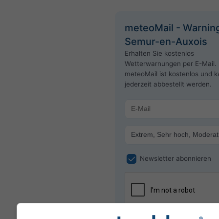
meteoMail - Warning
Semur-en-Auxois
Erhalten Sie kostenlos
Wetterwarnungen per E-Mail.
meteoMail ist kostenlos und 
jederzeit abbestellt werden.
Newsletter abonnieren