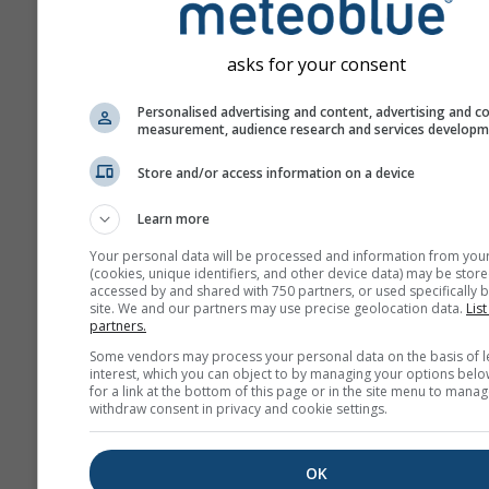
asks for your consent
Personalised advertising and content, advertising and c
measurement, audience research and services develop
Wir geben Ihre E-Mail-Adresse nic
Dritte weiter, wie in unserer
Store and/or access information on a device
Datenschutzrichtlinie
beschrieben
die Verwendung von meteoblue Di
stimmen Sie unseren
AGB
zu. Ihre
Learn more
Adresse wird auch mit anderen me
Your personal data will be processed and information from you
Diensten verwendbar sein.
(cookies, unique identifiers, and other device data) may be store
accessed by and shared with 750 partners, or used specifically b
site. We and our partners may use precise geolocation data.
List
partners.
Weitere Wetterdaten
Some vendors may process your personal data on the basis of l
interest, which you can object to by managing your options belo
for a link at the bottom of this page or in the site menu to manag
withdraw consent in privacy and cookie settings.
whe
OK
Wetterkarten