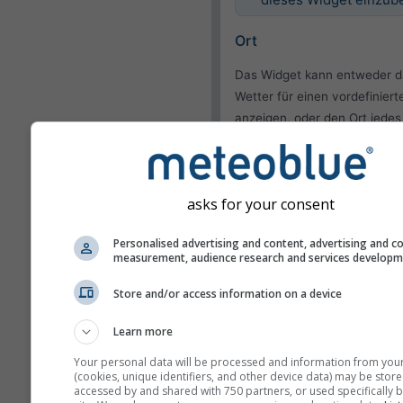
Ort
Das Widget kann entweder d
Wetter für einen vordefiniert
anzeigen, oder den Ort jedes
Besuchers Ihrer Website indiv
bestimmen.
Aktuellen Ort verwe
asks for your consent
Ort des Benutzers
verwenden
Personalised advertising and content, advertising and c
measurement, audience research and services develop
Darstellung
Store and/or access information on a device
Features
Learn more
Temperatur und Feuch
Your personal data will be processed and information from you
weglassen
(cookies, unique identifiers, and other device data) may be store
accessed by and shared with 750 partners, or used specifically b