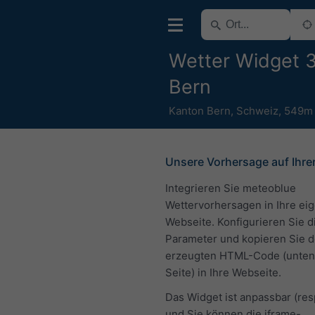
Wetter Widget 3
Bern
Kanton Bern
,
Schweiz
,
549m
Unsere Vorhersage auf Ihre
Integrieren Sie meteoblue
Wettervorhersagen in Ihre ei
Webseite. Konfigurieren Sie d
Parameter und kopieren Sie 
erzeugten HTML-Code (unten 
Seite) in Ihre Webseite.
Das Widget ist anpassbar (re
und Sie können die iframe-