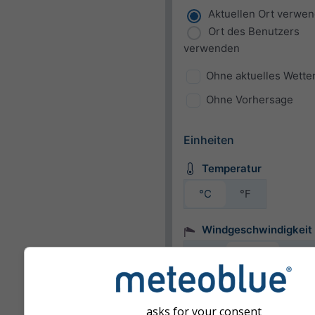
Aktuellen Ort verwe
Ort des Benutzers
verwenden
Ohne aktuelles Wette
Ohne Vorhersage
Einheiten
Temperatur
°C
°F
Windgeschwindigkeit
bft
km/h
m/s
mph
kn
asks for your consent