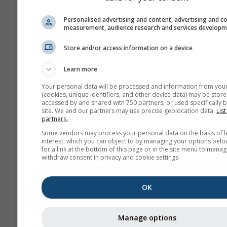
Darstellung
Personalised advertising and content, advertising and c
measurement, audience research and services develop
Tage
Store and/or access information on a device
Learn more
Hintergrund
Your personal data will be processed and information from you
Mit Hintergrundbild
(cookies, unique identifiers, and other device data) may be store
Mit Hintergrundfarbe
accessed by and shared with 750 partners, or used specifically b
site. We and our partners may use precise geolocation data.
List
Kein Hintergrund: Du
partners.
Text
Some vendors may process your personal data on the basis of l
Kein Hintergrund: Hel
interest, which you can object to by managing your options belo
Text
for a link at the bottom of this page or in the site menu to manag
withdraw consent in privacy and cookie settings.
OK
Weitere Wetterdaten
Manage options