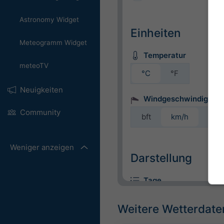
Astronomy Widget
Einheiten
Meteogramm Widget
Temperatur
meteoTV
°C
°F
Neuigkeiten
Windgeschwindigkeit
Community
bft
km/h
m/s
Weniger anzeigen
Darstellung
Tage
Weitere Wetterdate
Hintergrund