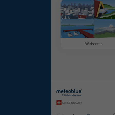
Mit Hintergrundbild
Mit Hintergrundfarbe
Kein Hintergrund: Du
Kein Hintergrund: Hel
Webcams