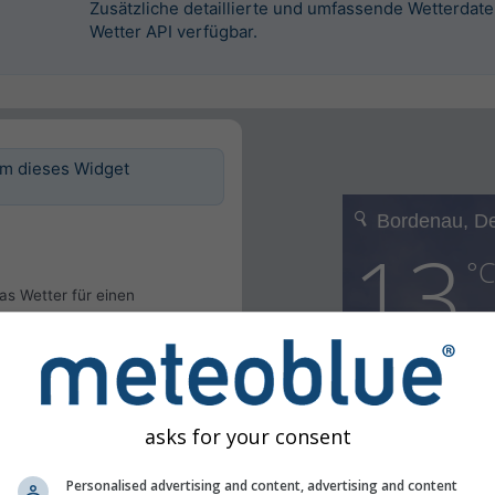
Zusätzliche detaillierte und umfassende Wetterdat
Wetter API verfügbar.
um dieses Widget
s Wetter für einen
 oder den Ort jedes Besuchers
timmen.
nden
erwenden
asks for your consent
r
Personalised advertising and content, advertising and content