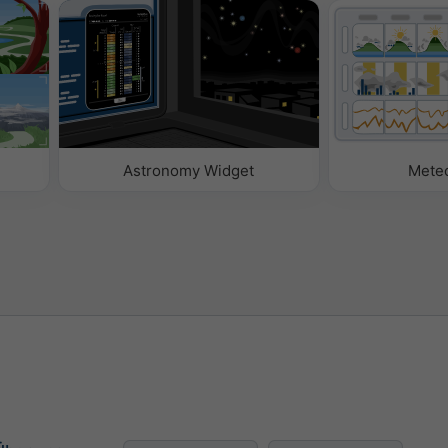
nkler Text
ler Text
Astronomy Widget
Mete