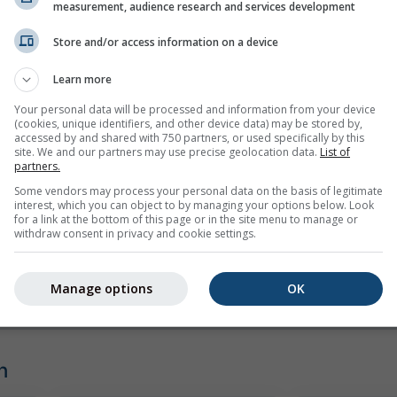
measurement, audience research and services development
Store and/or access information on a device
Learn more
Your personal data will be processed and information from your device
(cookies, unique identifiers, and other device data) may be stored by,
accessed by and shared with 750 partners, or used specifically by this
site. We and our partners may use precise geolocation data.
List of
partners.
Some vendors may process your personal data on the basis of legitimate
interest, which you can object to by managing your options below. Look
mph
kn
for a link at the bottom of this page or in the site menu to manage or
withdraw consent in privacy and cookie settings.
Manage options
OK
n