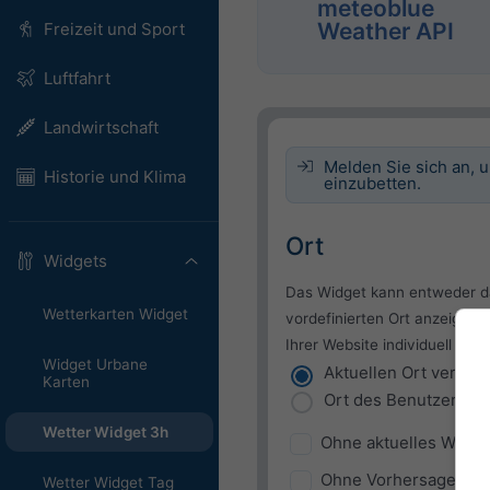
meteoblue
Weather API
Freizeit und Sport
Luftfahrt
Landwirtschaft
Melden Sie sich an, 
Historie und Klima
einzubetten.
Ort
Widgets
Das Widget kann entweder da
Wetterkarten Widget
vordefinierten Ort anzeigen,
Ihrer Website individuell bes
Widget Urbane
Aktuellen Ort verwe
Karten
Ort des Benutzers v
Wetter Widget 3h
Ohne aktuelles Wette
Ohne Vorhersage
Wetter Widget Tag