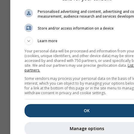
Darstellung
Personalised advertising and content, advertising and c
measurement, audience research and services develop
Tage
Store and/or access information on a device
Learn more
Hintergrund
Your personal data will be processed and information from you
Mit Hintergrundbild
(cookies, unique identifiers, and other device data) may be store
Mit Hintergrundfarbe
accessed by and shared with 750 partners, or used specifically b
site. We and our partners may use precise geolocation data.
List
Kein Hintergrund: Du
partners.
Text
Some vendors may process your personal data on the basis of l
Kein Hintergrund: Hel
interest, which you can object to by managing your options belo
Text
for a link at the bottom of this page or in the site menu to manag
withdraw consent in privacy and cookie settings.
OK
Weitere Wetterdaten
Manage options