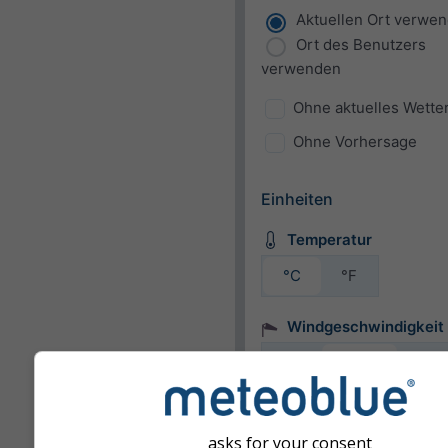
Aktuellen Ort verwe
Ort des Benutzers
verwenden
Ohne aktuelles Wette
Ohne Vorhersage
Einheiten
Temperatur
°C
°F
Windgeschwindigkeit
bft
km/h
m/s
mph
kn
asks for your consent