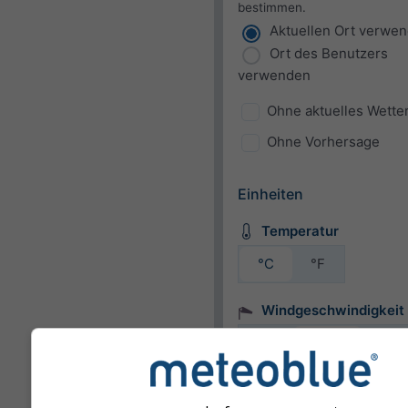
bestimmen.
Aktuellen Ort verwe
Ort des Benutzers
verwenden
Ohne aktuelles Wette
Ohne Vorhersage
Einheiten
Temperatur
°C
°F
Windgeschwindigkeit
bft
km/h
m/s
mph
kn