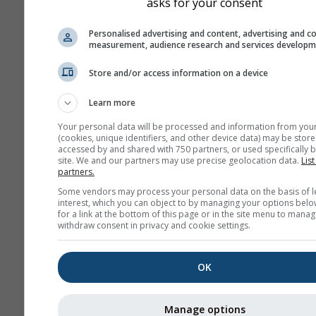
asks for your consent
Darstellung
Personalised advertising and content, advertising and c
measurement, audience research and services develop
Tage
Store and/or access information on a device
Learn more
Hintergrund
Your personal data will be processed and information from you
Mit Hintergrundbild
(cookies, unique identifiers, and other device data) may be store
Mit Hintergrundfarbe
accessed by and shared with 750 partners, or used specifically b
site. We and our partners may use precise geolocation data.
List
Kein Hintergrund: Du
partners.
Text
Some vendors may process your personal data on the basis of l
Kein Hintergrund: Hel
interest, which you can object to by managing your options belo
for a link at the bottom of this page or in the site menu to manag
Text
withdraw consent in privacy and cookie settings.
OK
Weitere Wetterdaten
Manage options