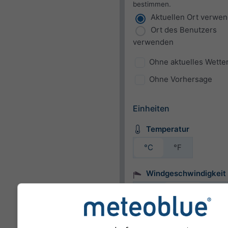
bestimmen.
Aktuellen Ort verwe
Ort des Benutzers
verwenden
Ohne aktuelles Wette
Ohne Vorhersage
Einheiten
Temperatur
°C
°F
Windgeschwindigkeit
bft
km/h
m/s
mph
kn