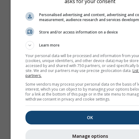
asks for your consent
Darstellung
Personalised advertising and content, advertising and c
measurement, audience research and services develop
Tage
Store and/or access information on a device
Learn more
Hintergrund
Your personal data will be processed and information from you
Mit Hintergrundbild
(cookies, unique identifiers, and other device data) may be store
Mit Hintergrundfarbe
accessed by and shared with 750 partners, or used specifically b
site. We and our partners may use precise geolocation data.
List
Kein Hintergrund: Du
partners.
Text
Some vendors may process your personal data on the basis of l
Kein Hintergrund: Hel
interest, which you can object to by managing your options belo
for a link at the bottom of this page or in the site menu to manag
Text
withdraw consent in privacy and cookie settings.
OK
Weitere Wetterdaten
Manage options