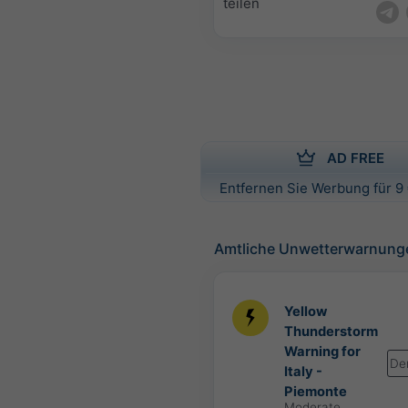
teilen
AD FREE
Entfernen Sie Werbung für 9 
Amtliche Unwetterwarnung
Yellow
Thunderstorm
Warning for
De
Italy -
Piemonte
Moderate