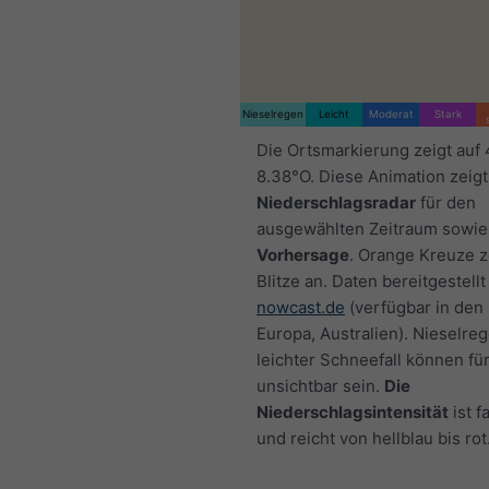
Nieselregen
Leicht
Moderat
Stark
Die Ortsmarkierung zeigt auf
8.38°O. Diese Animation zeigt
Niederschlagsradar
für den
ausgewählten Zeitraum sowie
Vorhersage
. Orange Kreuze 
Blitze an. Daten bereitgestellt
nowcast.de
(verfügbar in den
Europa, Australien). Nieselre
leichter Schneefall können fü
unsichtbar sein.
Die
Niederschlagsintensität
ist f
und reicht von hellblau bis rot