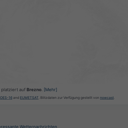
platziert auf
Brezno
.
[Mehr]
GOES-16
and
EUMETSAT
. Blitzdaten zur Verfügung gestellt von
nowcast
.
teressante Wetternachrichten