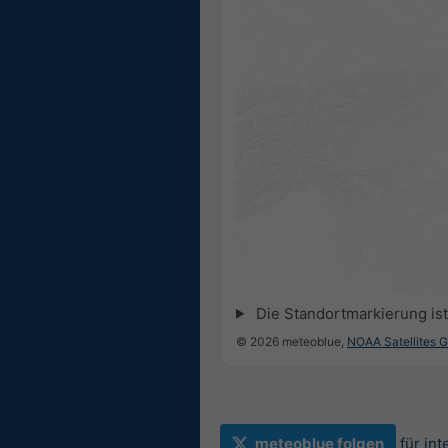
Die Standortmarkierung ist 
© 2026 meteoblue,
NOAA Satellites 
meteoblue folgen
für in