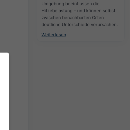
Umgebung beeinflussen die
Hitzebelastung – und können selbst
zwischen benachbarten Orten
deutliche Unterschiede verursachen.
Weiterlesen