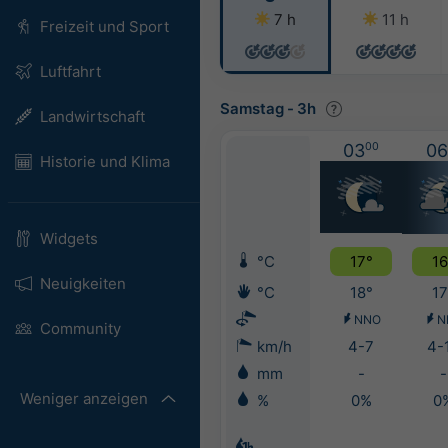
7 h
11 h
Freizeit und Sport
Luftfahrt
Samstag
-
3h
Landwirtschaft
03
00
06
Historie und Klima
Widgets
°C
17°
16
Neuigkeiten
°C
18°
17
NNO
N
Community
km/h
4-7
4-
mm
-
-
Weniger anzeigen
%
0%
0