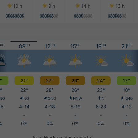
10 h
9 h
14 h
13 h
00
09
00
12
00
15
00
18
00
21
00
°
21°
27°
26°
24°
17°
°
22°
28°
26°
23°
18°
NO
NO
ONO
NNW
N
NNO
15
4-14
4-18
5-19
6-23
4-12
-
-
-
-
-
%
0%
0%
0%
0%
0%
Kein Niederschlag erwartet