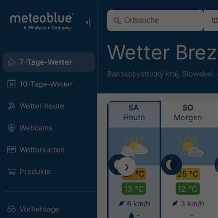
Wetter Bre
7-Tage-Wetter
Banskobystrický kraj
,
Slowakei
,
10-Tage-Wetter
Wetter heute
SA
SO
Heute
Morgen
Webcams
Wetterkarten
❯
Produkte
27 °C
25 °C
13 °C
12 °C
6 km/h
3 km/h
Vorhersage
-
-