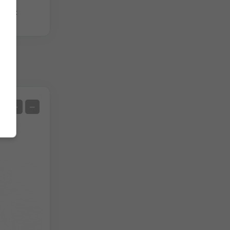
iken:
Satellit
+
−
Ohne Radar
Mit Radar
Gemessene Temperatur
Gemessener Niederschlag
Screenshot
©