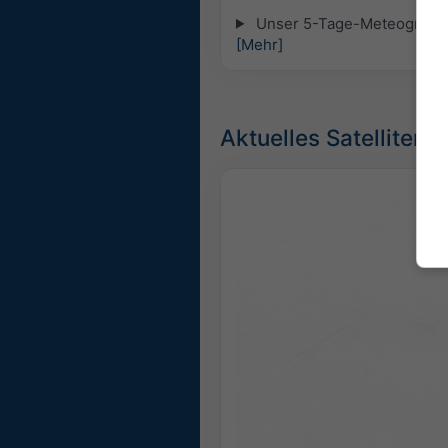
Unser 5-Tage-Meteogramm fü
[Mehr]
Aktuelles Satellitenb