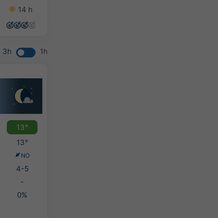
14 h
14 h
14 h
12 h
3h
1h
13°
13°
NO
4-5
-
0%