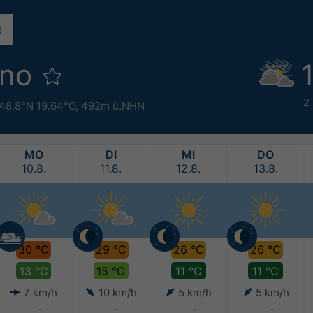
zno
2
48.8°N 19.64°O,
492m ü.NHN
MO
DI
MI
DO
10.8.
11.8.
12.8.
13.8.
30 °C
29 °C
26 °C
26 °C
13 °C
15 °C
11 °C
11 °C
7 km/h
10 km/h
5 km/h
5 km/h
-
-
-
-