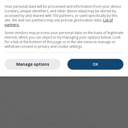
Your personal data will be processed and information from your device
r Brezno bietet alle Wetterinformationen in 3 einfachen Graf
(cookies, unique identifiers, and other device data) may be stored by,
accessed by and shared with 750 partners, or used specifically by this
site. We and our partners may use precise geolocation data.
List of
partners.
Some vendors may process your personal data on the basis of legitimate
interest, which you can object to by managing your options below. Look
ild, Slowakei
for a link at the bottom of this page or in the site menu to manage or
withdraw consent in privacy and cookie settings.
Manage options
OK