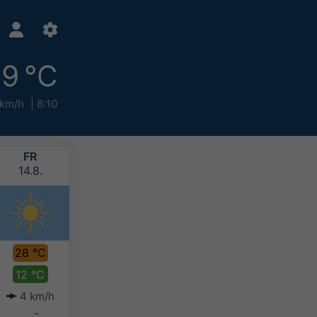
19 °C
 km/h
8:10
FR
SA
SO
MO
14.8.
15.8.
16.8.
17.8.
28 °C
29 °C
28 °C
27 °C
12 °C
16 °C
17 °C
16 °C
4 km/h
6 km/h
5 km/h
7 km/h
-
-
-
-