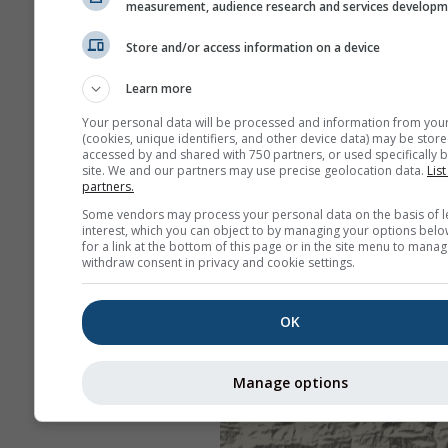
measurement, audience research and services develop
Store and/or access information on a device
Learn more
Your personal data will be processed and information from you
(cookies, unique identifiers, and other device data) may be store
accessed by and shared with 750 partners, or used specifically b
site. We and our partners may use precise geolocation data.
List
partners.
Some vendors may process your personal data on the basis of l
interest, which you can object to by managing your options belo
for a link at the bottom of this page or in the site menu to manag
withdraw consent in privacy and cookie settings.
OK
Manage options