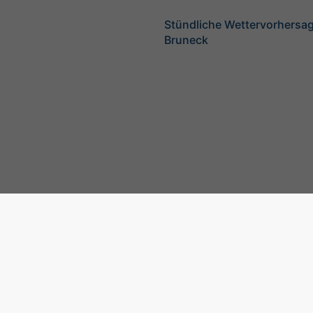
Stündliche Wettervorhersag
Bruneck