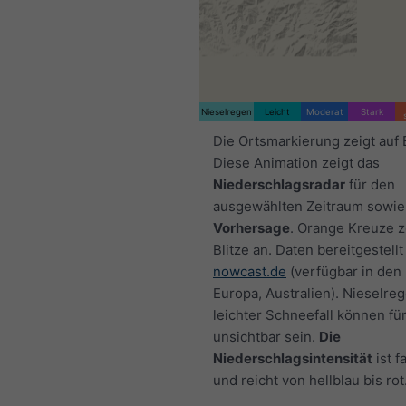
Nieselregen
Leicht
Moderat
Stark
Die Ortsmarkierung zeigt auf
Diese Animation zeigt das
Niederschlagsradar
für den
ausgewählten Zeitraum sowie
Vorhersage
. Orange Kreuze 
Blitze an. Daten bereitgestellt
nowcast.de
(verfügbar in den
Europa, Australien). Nieselre
leichter Schneefall können fü
unsichtbar sein.
Die
Niederschlagsintensität
ist f
und reicht von hellblau bis rot