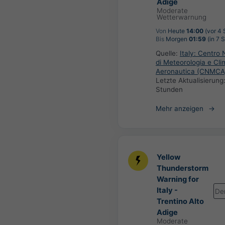
Adige
Moderate
Wetterwarnung
Von
Heute
14:00
(vor 4 
Bis
Morgen
01:59
(in 7 
Quelle:
Italy: Centro 
di Meteorologia e Cli
Aeronautica (CNMCA
Letzte Aktualisierung
Stunden
Mehr anzeigen
Yellow
Thunderstorm
Warning for
Italy -
De
Trentino Alto
Adige
Moderate