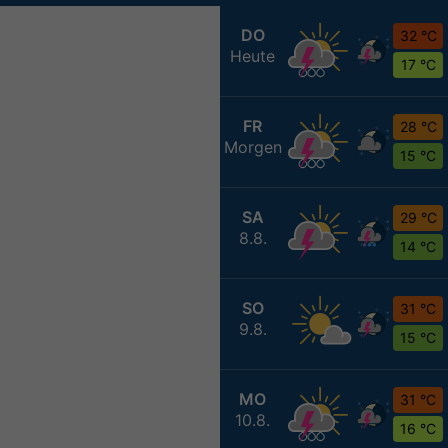
DO
32 °C
Heute
17 °C
FR
28 °C
Morgen
15 °C
SA
29 °C
8.8.
14 °C
SO
31 °C
9.8.
15 °C
MO
31 °C
10.8.
16 °C