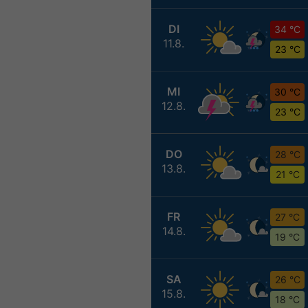
DI
34 °C
11.8.
23 °C
MI
30 °C
12.8.
23 °C
DO
28 °C
13.8.
21 °C
FR
27 °C
14.8.
19 °C
SA
26 °C
15.8.
18 °C