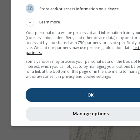
Store and/or access information on a device
Learn more
Your personal data will be processed and information from you
(cookies, unique identifiers, and other device data) may be store
accessed by and shared with 750 partners, or used specifically b
site. We and our partners may use precise geolocation data.
List
partners.
Some vendors may process your personal data on the basis of l
interest, which you can object to by managing your options belo
for a link at the bottom of this page or in the site menu to manag
withdraw consent in privacy and cookie settings.
OK
Manage options