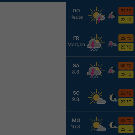
DO
32 °C
Heute
22 °C
FR
29 °C
Morgen
23 °C
SA
30 °C
8.8.
22 °C
SO
33 °C
9.8.
22 °C
MO
33 °C
10.8.
22 °C