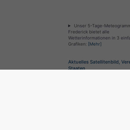
Unser 5-Tage-Meteogramm
Frederick bietet alle
Wetterinformationen in 3 ein
Grafiken:
[Mehr]
Aktuelles Satellitenbild, Ver
Staaten