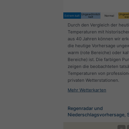
Ungewöhnlich
Ungewö
Extrem kalt
Normal
kalt
wa
Durch den Vergleich der heut
Temperaturen mit historische
aus 40 Jahren können wir er
die heutige Vorhersage unge
warm (rote Bereiche) oder kal
Bereiche) ist. Die farbigen Pu
zeigen die beobachteten tats
Temperaturen von profession
privaten Wetterstationen.
Mehr Wetterkarten
Regenradar und
Niederschlagsvorhersage, 