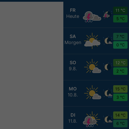
FR
11 °C
Heute
5 °C
SA
7 °C
Morgen
0 °C
SO
12 °C
9.8.
2 °C
MO
15 °C
10.8.
3 °C
DI
14 °C
11.8.
6 °C