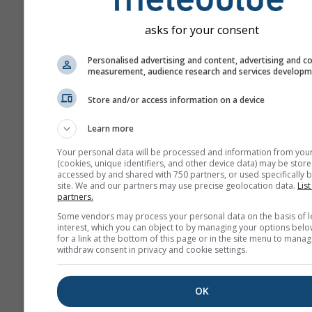
asks for your consent
Personalised advertising and content, advertising and c
measurement, audience research and services develop
Store and/or access information on a device
Learn more
Your personal data will be processed and information from you
(cookies, unique identifiers, and other device data) may be store
accessed by and shared with 750 partners, or used specifically b
site. We and our partners may use precise geolocation data.
List
partners.
Some vendors may process your personal data on the basis of l
interest, which you can object to by managing your options belo
for a link at the bottom of this page or in the site menu to manag
withdraw consent in privacy and cookie settings.
OK