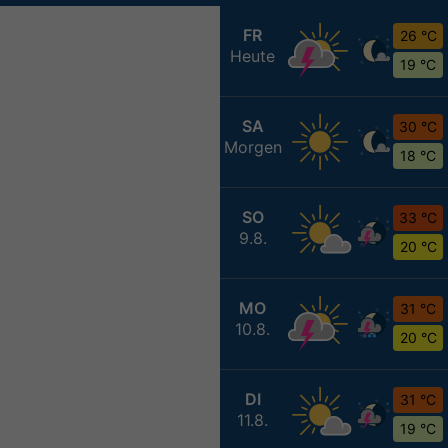
FR
26 °C
Heute
19 °C
SA
30 °C
Morgen
18 °C
SO
33 °C
9.8.
20 °C
MO
31 °C
10.8.
20 °C
DI
31 °C
11.8.
19 °C