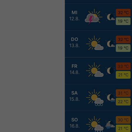
MI
32 °C
12.8.
19 °C
DO
32 °C
13.8.
19 °C
FR
33 °C
14.8.
21 °C
SA
31 °C
15.8.
22 °C
SO
30 °C
16.8.
21 °C