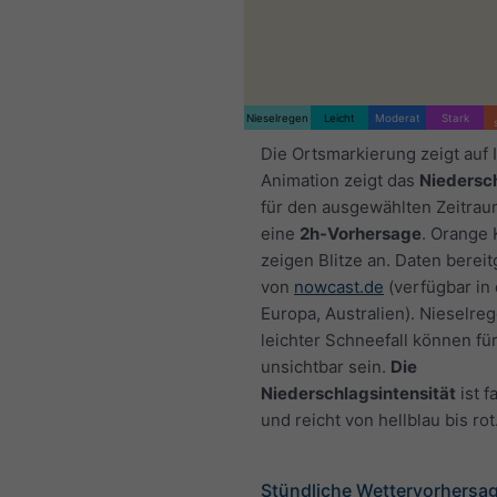
Nieselregen
Leicht
Moderat
Stark
Die Ortsmarkierung zeigt auf I
Animation zeigt das
Niedersc
für den ausgewählten Zeitra
eine
2h-Vorhersage
. Orange
zeigen Blitze an. Daten bereit
von
nowcast.de
(verfügbar in
Europa, Australien). Nieselre
leichter Schneefall können fü
unsichtbar sein.
Die
Niederschlagsintensität
ist f
und reicht von hellblau bis rot
Stündliche Wettervorhersage