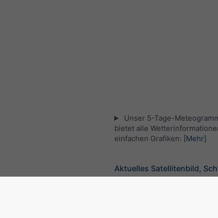
Unser 5-Tage-Meteogramm 
bietet alle Wetterinformatione
einfachen Grafiken:
[Mehr]
Aktuelles Satellitenbild, Sc