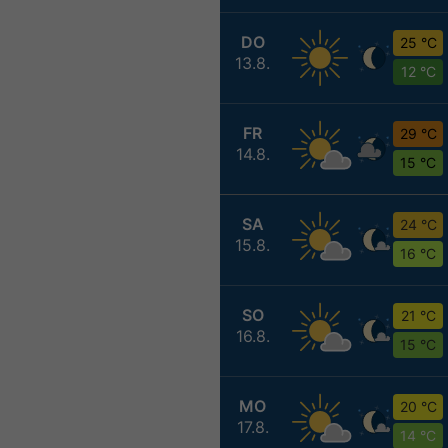
DO
25 °C
13.8.
12 °C
FR
29 °C
14.8.
15 °C
SA
24 °C
15.8.
16 °C
SO
21 °C
16.8.
15 °C
MO
20 °C
17.8.
14 °C