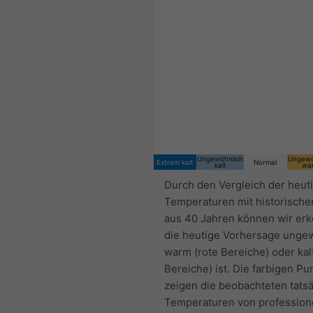
Ungewöhnlich
Ungewö
Extrem kalt
Normal
kalt
wa
Durch den Vergleich der heut
Temperaturen mit historische
aus 40 Jahren können wir er
die heutige Vorhersage unge
warm (rote Bereiche) oder kal
Bereiche) ist. Die farbigen Pu
zeigen die beobachteten tats
Temperaturen von profession