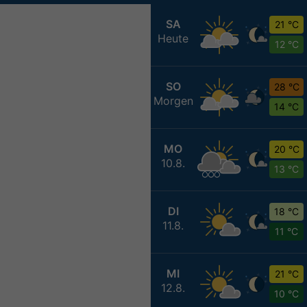
SA
21 °C
Heute
12 °C
SO
28 °C
Morgen
14 °C
MO
20 °C
10.8.
13 °C
DI
18 °C
11.8.
11 °C
MI
21 °C
12.8.
10 °C