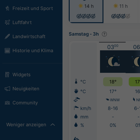
14 h
11 h
Freizeit und Sport
Luftfahrt
Samstag
-
3h
Landwirtschaft
03
00
06
Historie und Klima
Widgets
°C
18°
17
Neuigkeiten
°C
17°
16
WNW
N
Community
km/h
8-16
6-
mm
-
-
Weniger anzeigen
%
0%
0