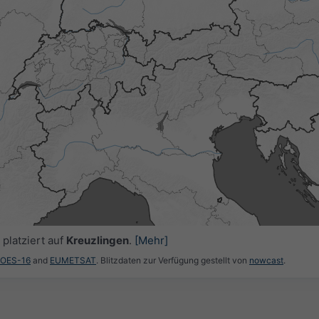
3h
6h
9h
1
23:00
23:15
23:30
23:45
00:00
00:15
00:30
platziert auf
Kreuzlingen
.
[Mehr]
GOES-16
and
EUMETSAT
. Blitzdaten zur Verfügung gestellt von
nowcast
.