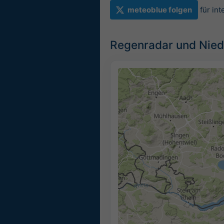
meteoblue folgen
für in
Regenradar und Nied