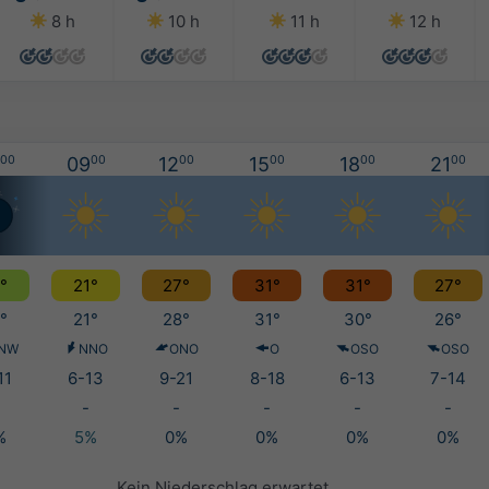
8 h
10 h
11 h
12 h
00
09
00
12
00
15
00
18
00
21
00
°
21°
27°
31°
31°
27°
°
21°
28°
31°
30°
26°
NW
NNO
ONO
O
OSO
OSO
11
6-13
9-21
8-18
6-13
7-14
-
-
-
-
-
%
5%
0%
0%
0%
0%
Kein Niederschlag erwartet