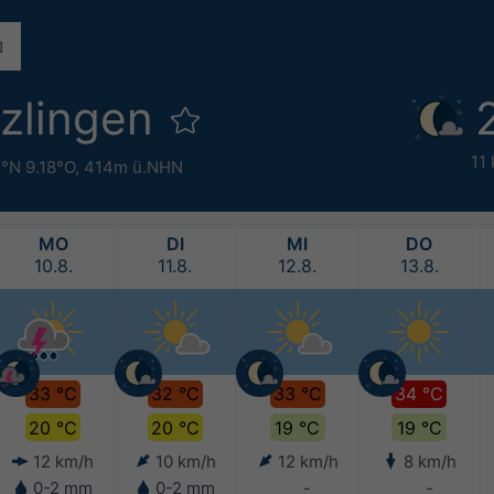
uzlingen
11
°N 9.18°O,
414m ü.NHN
MO
DI
MI
DO
10.8.
11.8.
12.8.
13.8.
33 °C
32 °C
33 °C
34 °C
20 °C
20 °C
19 °C
19 °C
12 km/h
10 km/h
12 km/h
8 km/h
0-2 mm
0-2 mm
-
-