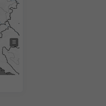
2h
18h
24h