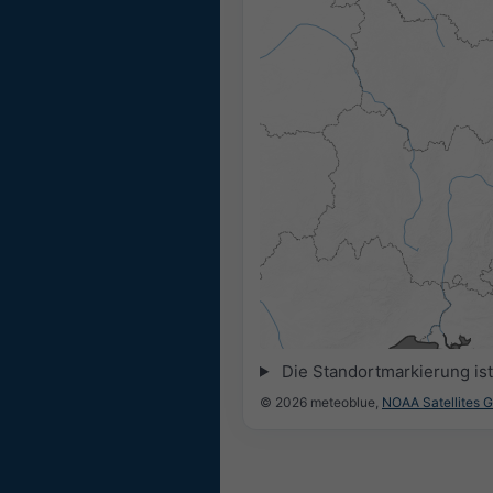
21:30
21:45
22:00
22:15
22:30
22:45
Die Standortmarkierung ist 
© 2026 meteoblue,
NOAA Satellites 