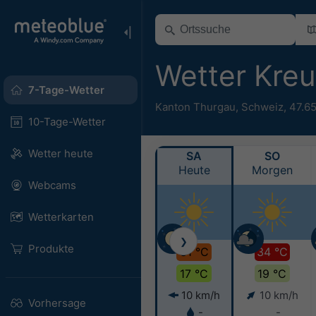
Wetter Kre
7-Tage-Wetter
Kanton Thurgau
,
Schweiz
,
47.65
10-Tage-Wetter
Wetter heute
SA
SO
Heute
Morgen
Webcams
Wetterkarten
❯
Produkte
31 °C
34 °C
17 °C
19 °C
10 km/h
10 km/h
Vorhersage
-
-