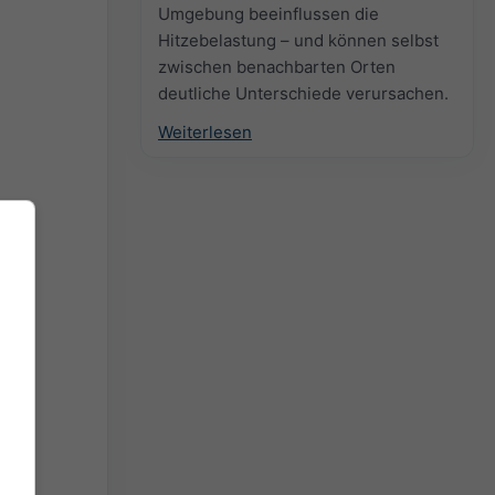
Umgebung beeinflussen die
Hitzebelastung – und können selbst
zwischen benachbarten Orten
deutliche Unterschiede verursachen.
Weiterlesen