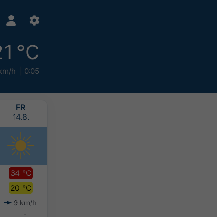
21 °C
 km/h
0:05
FR
SA
SO
MO
14.8.
15.8.
16.8.
17.8.
34 °C
33 °C
31 °C
29 °C
20 °C
21 °C
20 °C
19 °C
9 km/h
4 km/h
4 km/h
3 km/h
-
-
5-10 mm
10-20 mm