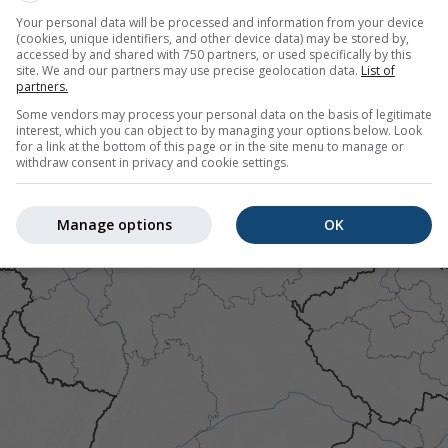
Your personal data will be processed and information from your device
(cookies, unique identifiers, and other device data) may be stored by,
r Kreuzlingen bietet alle Wetterinformationen in 3 einfachen
accessed by and shared with 750 partners, or used specifically by this
site. We and our partners may use precise geolocation data.
List of
partners.
Some vendors may process your personal data on the basis of legitimate
interest, which you can object to by managing your options below. Look
for a link at the bottom of this page or in the site menu to manage or
ild, Schweiz
withdraw consent in privacy and cookie settings.
Manage options
OK