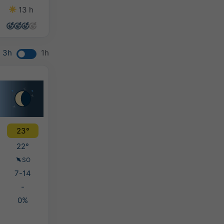
13 h
14 h
11 h
6 h
3h
1h
23°
22°
SO
7-14
-
0%