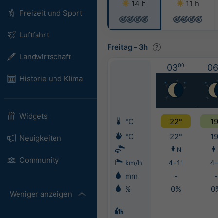
14 h
11 h
Freizeit und Sport
Luftfahrt
Freitag
-
3h
Landwirtschaft
03
00
06
Historie und Klima
Widgets
°C
22°
19
°C
22°
19
Neuigkeiten
N
Community
km/h
4-11
4-
mm
-
-
%
0%
0
Weniger anzeigen