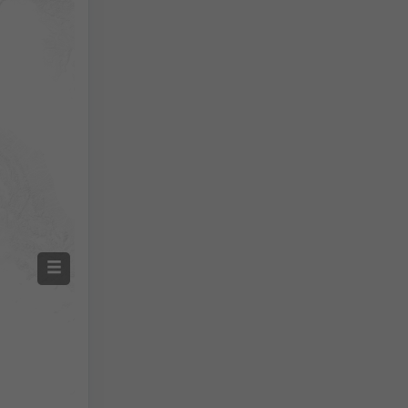
Screenshot
©