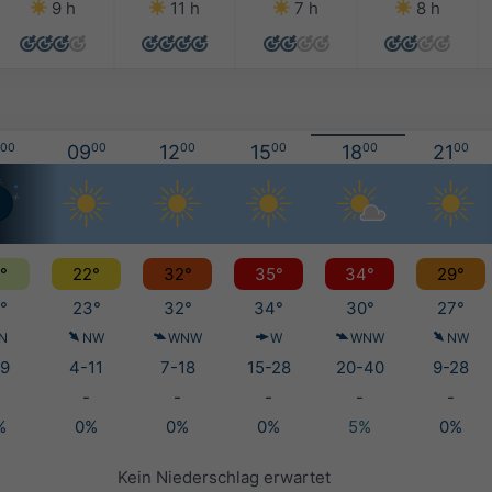
9 h
11 h
7 h
8 h
00
09
00
12
00
15
00
18
00
21
00
°
22°
32°
35°
34°
29°
°
23°
32°
34°
30°
27°
N
NW
WNW
W
WNW
NW
9
4-11
7-18
15-28
20-40
9-28
-
-
-
-
-
%
0%
0%
0%
5%
0%
Kein Niederschlag erwartet