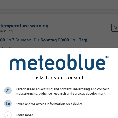
-temperature warning
De
warnung
:00
(in 7 Stunden)
Bis
Sonntag 00:00
(in 1 Tag)
eteo-France
rung:
vor 5 Minuten
asks for your consent
Personalised advertising and content, advertising and content
hersage für Les Salles-sur-Verdon
measurement, audience research and services development
Store and/or access information on a device
Learn more