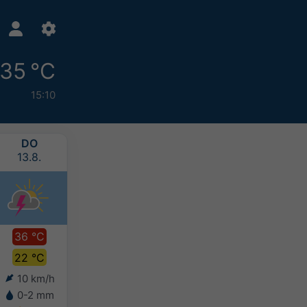
35 °C
15:10
DO
FR
SA
SO
13.8.
14.8.
15.8.
16.8.
36 °C
37 °C
37 °C
35 °C
22 °C
22 °C
22 °C
21 °C
10 km/h
11 km/h
9 km/h
11 km/h
0-2 mm
-
-
-