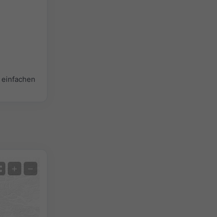
 einfachen
Satellit
+
−
Ohne Radar
Mit Radar
Gemessene Temperatur
Gemessener Niederschlag