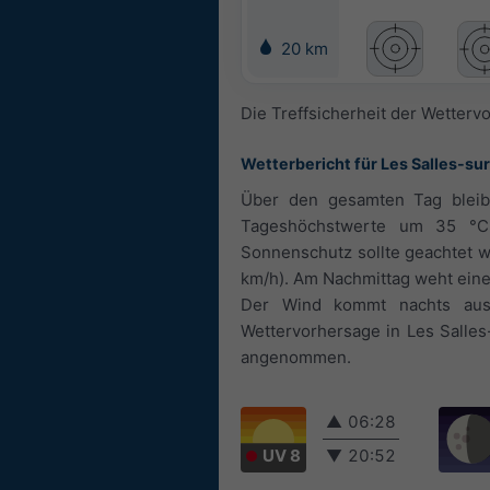
20 km
Die Treffsicherheit der Wetterv
Wetterbericht für Les Salles-s
Über den gesamten Tag bleibt
Tageshöchstwerte um 35 °C.
Sonnenschutz sollte geachtet w
km/h). Am Nachmittag weht eine 
Der Wind kommt nachts aus
Wettervorhersage in Les Salles-
angenommen.
▲
06:28
UV 8
▼
20:52