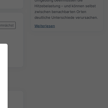
Umgebung beeinflussen die
Hitzebelastung – und können selbst
zwischen benachbarten Orten
deutliche Unterschiede verursachen.
mnächst
Weiterlesen