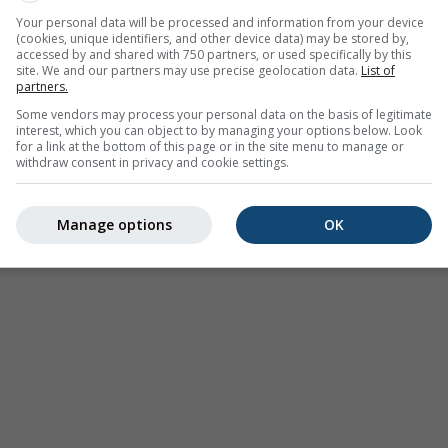
Your personal data will be processed and information from your device
(cookies, unique identifiers, and other device data) may be stored by,
accessed by and shared with 750 partners, or used specifically by this
site. We and our partners may use precise geolocation data.
List of
partners.
Some vendors may process your personal data on the basis of legitimate
interest, which you can object to by managing your options below. Look
for a link at the bottom of this page or in the site menu to manage or
withdraw consent in privacy and cookie settings.
Manage options
OK