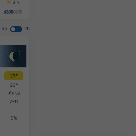
8 h
10 h
11 h
13 h
3h
1h
23°
23°
NNO
7-11
-
0%