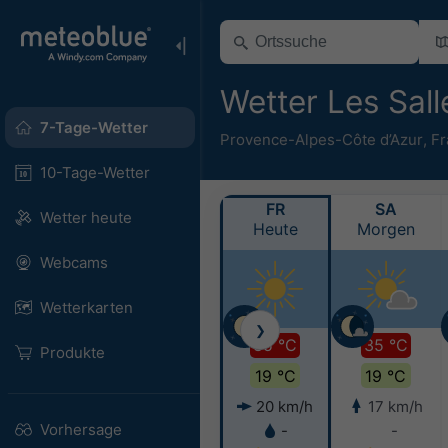
Wetter Les Sal
7-Tage-Wetter
Provence-Alpes-Côte d’Azur
,
Fr
10-Tage-Wetter
FR
SA
Wetter heute
Heute
Morgen
Webcams
Wetterkarten
❯
35 °C
35 °C
Produkte
19 °C
19 °C
20 km/h
17 km/h
Vorhersage
-
-