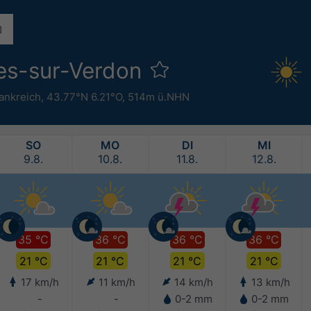
les-sur-Verdon
ankreich
,
43.77°N 6.21°O,
514m ü.NHN
SO
MO
DI
MI
9.8.
10.8.
11.8.
12.8.
35 °C
36 °C
36 °C
36 °C
21 °C
21 °C
21 °C
21 °C
17 km/h
11 km/h
14 km/h
13 km/h
-
-
0-2 mm
0-2 mm