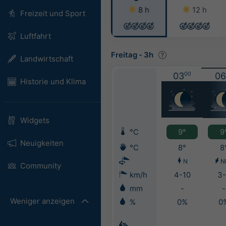
8 h
12 h
Freizeit und Sport
Luftfahrt
Freitag
-
3h
Landwirtschaft
03
00
06
Historie und Klima
Widgets
°C
9°
9
Neuigkeiten
°C
8°
8
N
N
Community
km/h
4-10
3-
mm
-
-
Weniger anzeigen
%
0%
0