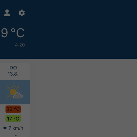
9 °C
4:20
DO
FR
SA
SO
13.8.
14.8.
15.8.
16.8.
33 °C
28 °C
26 °C
24 °C
17 °C
17 °C
16 °C
16 °C
7 km/h
9 km/h
6 km/h
9 km/h
-
-
-
-