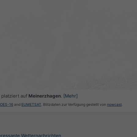
platziert auf
Meinerzhagen
.
[Mehr]
GOES-16
and
EUMETSAT
. Blitzdaten zur Verfügung gestellt von
nowcast
.
teressante Wetternachrichten