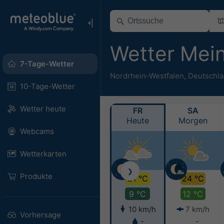
Wetter Mei
7-Tage-Wetter
Nordrhein-Westfalen
,
Deutschl
10-Tage-Wetter
Wetter heute
FR
SA
Heute
Morgen
Webcams
Wetterkarten
❯
Produkte
21 °C
24 °C
9 °C
12 °C
10 km/h
7 km/h
Vorhersage
-
-