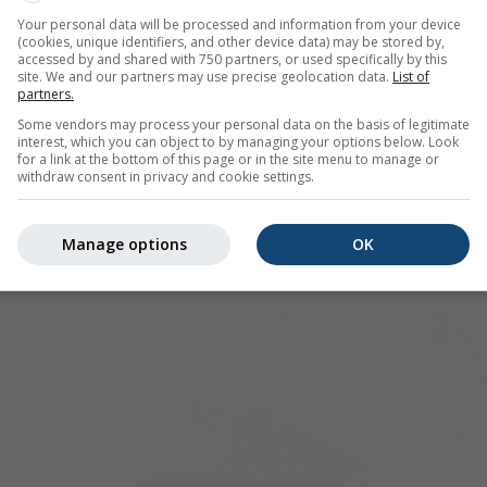
Your personal data will be processed and information from your device
ür Meinerzhagen bietet alle Wetterinformationen in 3 einfac
(cookies, unique identifiers, and other device data) may be stored by,
accessed by and shared with 750 partners, or used specifically by this
site. We and our partners may use precise geolocation data.
List of
partners.
Some vendors may process your personal data on the basis of legitimate
interest, which you can object to by managing your options below. Look
ild, Deutschland
for a link at the bottom of this page or in the site menu to manage or
withdraw consent in privacy and cookie settings.
Manage options
OK