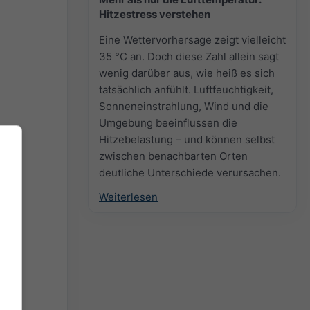
Hitzestress verstehen
Eine Wettervorhersage zeigt vielleicht
35 °C an. Doch diese Zahl allein sagt
wenig darüber aus, wie heiß es sich
tatsächlich anfühlt. Luftfeuchtigkeit,
Sonneneinstrahlung, Wind und die
Umgebung beeinflussen die
Hitzebelastung – und können selbst
zwischen benachbarten Orten
deutliche Unterschiede verursachen.
Weiterlesen