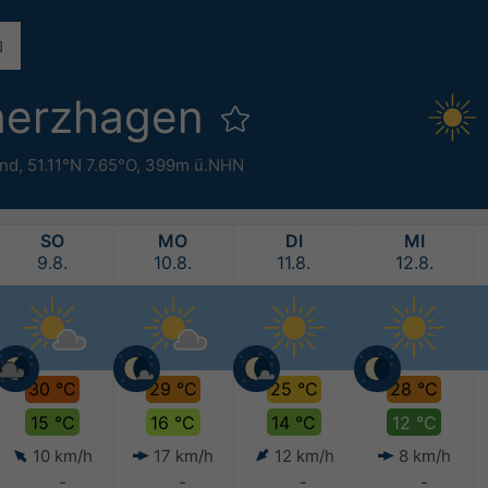
nerzhagen
and
,
51.11°N 7.65°O,
399m ü.NHN
SO
MO
DI
MI
9.8.
10.8.
11.8.
12.8.
30 °C
29 °C
25 °C
28 °C
15 °C
16 °C
14 °C
12 °C
10 km/h
17 km/h
12 km/h
8 km/h
-
-
-
-