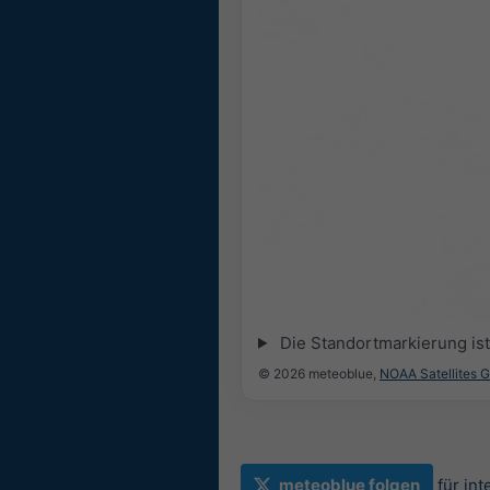
Die Standortmarkierung ist 
© 2026 meteoblue,
NOAA Satellites 
meteoblue folgen
für in