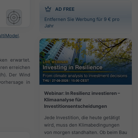
AD FREE
Entfernen Sie Werbung für 9 € pro
Jahr
ltiModel
.
ken erwartet.
uren erreichen
/h). Der Wind
orhersage in
Webinar: In Resilienz investieren –
Klimaanalyse für
Investitionsentscheidungen
Jede Investition, die heute getätigt
wird, muss den Klimabedingungen
von morgen standhalten. Ob beim Bau