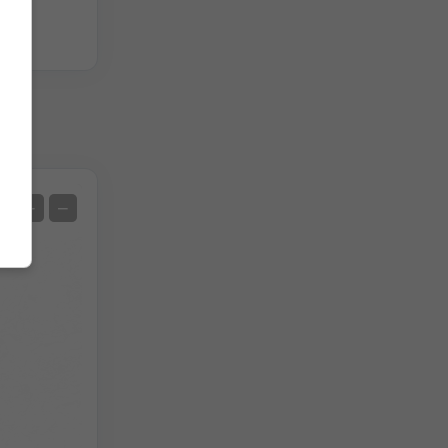
hen
Satellit
+
−
Ohne Radar
Mit Radar
Gemessene Temperatur
Gemessener Niederschlag
Screenshot
©