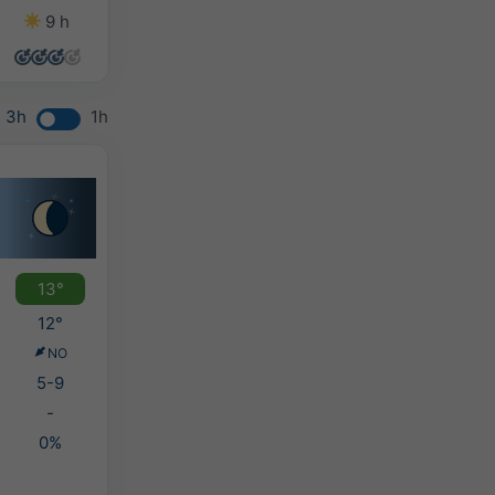
9 h
14 h
11 h
6 h
3h
1h
13°
12°
NO
5-9
-
0%