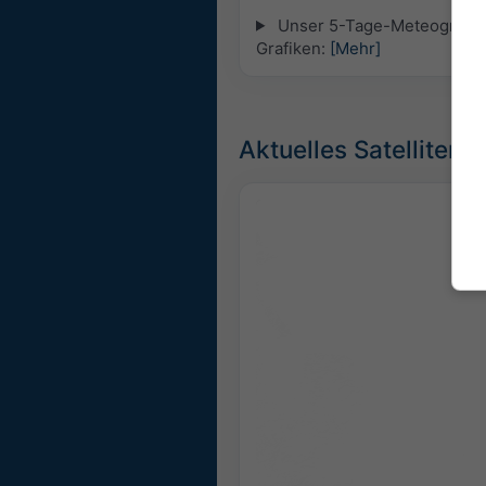
Unser 5-Tage-Meteogramm f
Grafiken:
[Mehr]
Aktuelles Satellitenb