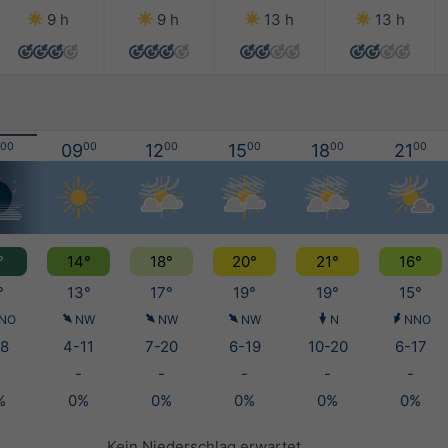
9 h
9 h
13 h
13 h
00
09
00
12
00
15
00
18
00
21
00
°
14°
18°
20°
21°
16°
°
13°
17°
19°
19°
15°
NO
NW
NW
NW
N
NNO
8
4-11
7-20
6-19
10-20
6-17
-
-
-
-
-
%
0%
0%
0%
0%
0%
Kein Niederschlag erwartet